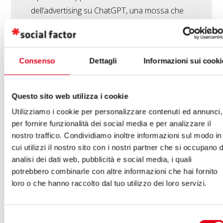
dell’advertising su ChatGPT, una mossa che
non solo ridefinisce il modello di business
dell’azienda di Sam Altman, ma apre un
capitolo inedito per il marketing digitale. Noi di
Consenso
Dettagli
Informazioni sui cooki
Social Factor abbiamo analizzato la novità
per capire cosa significa davvero per i brand
e come trasformare questo cambiamento in
Questo sito web utilizza i cookie
opportunità. Spoiler: non è […]
Utilizziamo i cookie per personalizzare contenuti ed annunci,
per fornire funzionalità dei social media e per analizzare il
nostro traffico. Condividiamo inoltre informazioni sul modo in
cui utilizzi il nostro sito con i nostri partner che si occupano d
analisi dei dati web, pubblicità e social media, i quali
potrebbero combinarle con altre informazioni che hai fornito
loro o che hanno raccolto dal tuo utilizzo dei loro servizi.
AVENTURI
-
13/11/2025
AI Overview: la nuova
Selezione