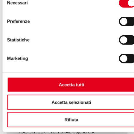
frontiera della SERP di
Necessari
del
Google
consenso
Preferenze
Statistiche
Marketing
Accetta tutti
Allacciate le cinture. Noi di Social Factor ci
Accetta selezionati
siamo tuffati nella novità che sta
ridisegnando la SERP di Google: l’AI Overview.
Rifiuta
Se ultimamente, cercando qualcosa, avete
visto un “box” in cima alla pagina che