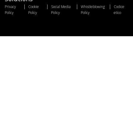
|
|
|
|
Privacy
Cookie
Social Media
Whistleblowing
Codice
Policy
Policy
Policy
Policy
etico