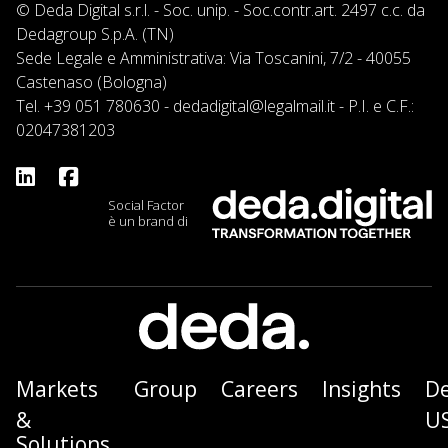
© Deda Digital s.r.l. - Soc. unip. - Soc.contr.art. 2497 c.c. da
Dedagroup S.p.A. (TN)
Sede Legale e Amministrativa: Via Toscanini, 7/2 - 40055
Castenaso (Bologna)
Tel.
+39 051 780630
-
dedadigital@legalmail.it
- P.I. e C.F.:
02047381203
Social Factor
è un brand di
Markets
Group
Careers
Insights
D
&
U
Solutions