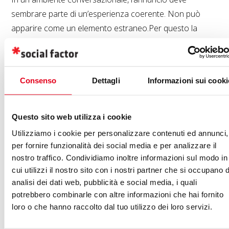
sembrare parte di un’esperienza coerente. Non può
apparire come un elemento estraneo.Per questo la
creatività nei
ChatGPT Ads
dovrà probabilmente essere
più utile, più contestuale e meno aggressiva.
Consenso
Dettagli
Informazioni sui cooki
Nuove metriche per misurare l’OpenAI
advertising
Questo sito web utilizza i cookie
Chi lavora con l’
OpenAI advertising
dovrà
Utilizziamo i cookie per personalizzare contenuti ed annunci,
probabilmente affiancare ai KPI classici nuove metriche.
per fornire funzionalità dei social media e per analizzare il
nostro traffico. Condividiamo inoltre informazioni sul modo in
Non solo CTR e CPC, ma anche segnali legati a:
cui utilizzi il nostro sito con i nostri partner che si occupano d
analisi dei dati web, pubblicità e social media, i quali
engagement qualitativo
potrebbero combinarle con altre informazioni che hai fornito
conversion assistita
loro o che hanno raccolto dal tuo utilizzo dei loro servizi.
influenza sulla decisione