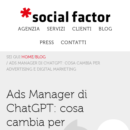
AGENZIA
SERVIZI
CLIENTI
BLOG
PRESS
CONTATTI
SEI QUI:
HOME
/
BLOG
/ ADS MANAGER DI CHATGPT: COSA CAMBIA PER
ADVERTISING E DIGITAL MARKETING
Ads Manager di
ChatGPT: cosa
cambia per