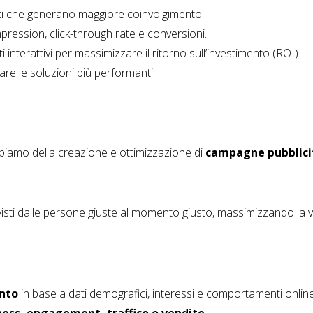
ti che generano maggiore coinvolgimento.
ression, click-through rate e conversioni.
 interattivi per massimizzare il ritorno sull’investimento (ROI).
are le soluzioni più performanti.
ccupiamo della creazione e ottimizzazione di
campagne pubblici
visti dalle persone giuste al momento giusto, massimizzando la vis
ento
in base a dati demografici, interessi e comportamenti online
ess, engagement, traffico o vendite
.