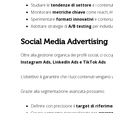
Studiare le
tendenze di settore
e i contenu
Monitorare
metriche chiave
come reach, imp
Sperimentare
formati innovativi
e contenuti
Adottare strategie di
A/B testing
per individu
Social Media Advertising
Oltre alla gestione organica dei profili social, ci o
Instagram Ads, LinkedIn Ads e TikTok Ads
.
L’obiettivo è garantire che i tuoi contenuti vengano 
Grazie alla segmentazione avanzata possiamo:
Definire con precisione il
target di riferim
Creare campagne personalizzate per
awaren