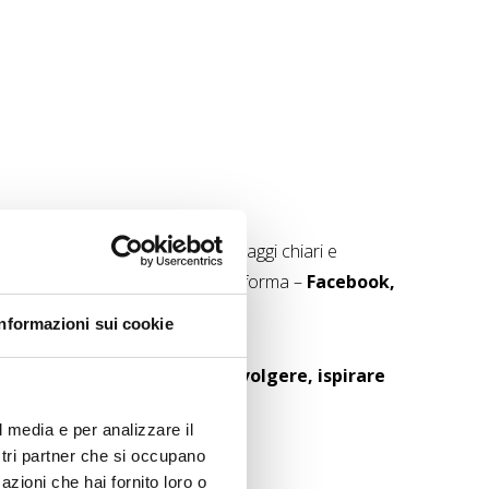
al network. Veicoliamo così messaggi chiari e
e specifiche del canale: ogni piattaforma –
Facebook,
Informazioni sui cookie
to deve essere pensato per
coinvolgere, ispirare
l media e per analizzare il
ostri partner che si occupano
azioni che hai fornito loro o