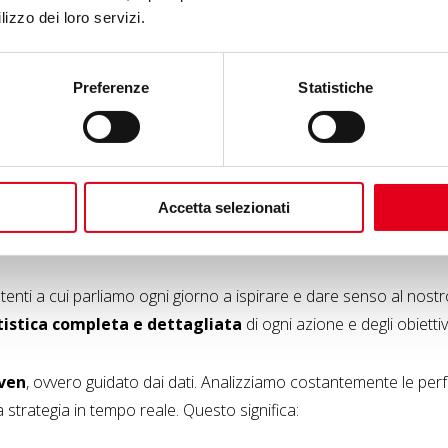
lizzo dei loro servizi.
vi
, in linea con il tone of voice del brand.
tà e i valori aziendali.
Preferenze
Statistiche
ti brevi e ad alto impatto.
lare l’engagement e la partecipazione.
Accetta selezionati
utenti a cui parliamo ogni giorno a ispirare e dare senso al nost
tistica completa e dettagliata
di ogni azione e degli obiettivi
iven
, ovvero guidato dai dati. Analizziamo costantemente le pe
 strategia in tempo reale. Questo significa: