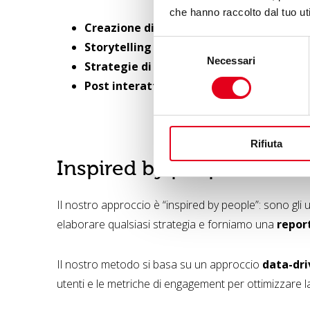
che hanno raccolto dal tuo uti
Creazione di contenuti originali e creati
Selezione
Storytelling efficace
, per raccontare l’identi
Necessari
del
Strategie di video marketing
, con contenu
consenso
Post interattivi e coinvolgenti
, per stimo
Rifiuta
Inspired by people
Il nostro approccio è “inspired by people”: sono gli 
elaborare qualsiasi strategia e forniamo una
repor
Il nostro metodo si basa su un approccio
data-dr
utenti e le metriche di engagement per ottimizzare la