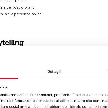
ui social media.
one del vostro brand.
on la tua presenza online.
telling
i valori del brand, valorizziamo la presenza del marchio sui soci
o. Ogni contenuto verrà poi ottimizzato in base alle caratteristich
itudini di fruizione.
Dettagli
 spazi di conversazione e relazione. Per questo, ogni contenu
ookie
nalizzare contenuti ed annunci, per fornire funzionalità dei socia
inoltre informazioni sul modo in cui utilizzi il nostro sito con i n
icità e social media, i quali potrebbero combinarle con altre inform