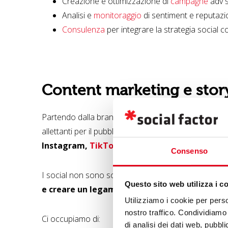
Creazione e ottimizzazione di
campagne
adv s
Analisi e
monitoraggio
di sentiment e reputazi
Consulenza
per integrare la strategia social c
Content marketing e story
Partendo dalla brand identity, dal tone of voice e da
allettanti per il pubblico (o i pubblici) di riferiment
Instagram,
TikTok
, etc. – ha diversi linguaggi e ab
Consenso
I social non sono solo strumenti di promozione, ma
Questo sito web utilizza i c
e creare un legame emotivo
con il pubblico.
Utilizziamo i cookie per perso
nostro traffico. Condividiamo 
Ci occupiamo di:
di analisi dei dati web, pubbl