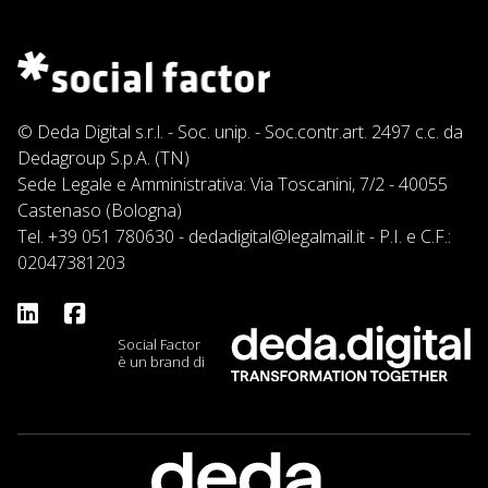
© Deda Digital s.r.l. - Soc. unip. - Soc.contr.art. 2497 c.c. da
Dedagroup S.p.A. (TN)
Sede Legale e Amministrativa: Via Toscanini, 7/2 - 40055
Castenaso (Bologna)
Tel.
+39 051 780630
-
dedadigital@legalmail.it
- P.I. e C.F.:
02047381203
Social Factor
è un brand di