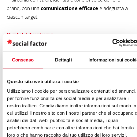
brand, con una
comunicazione efficace
e adeguata a
ciascun target.
Digital Advertising
Pianifichiamo e ottimizziamo continuativamente
campagne pubblicitarie digitali innovative su tutte le
piattaforme adv, per
Consenso
massimizzare il ROAS
Dettagli
Informazioni sui cooki
e il ritorno
sull’investimento.
Questo sito web utilizza i cookie
Content Marketing
Utilizziamo i cookie per personalizzare contenuti ed annunci,
Produciamo contenuti coinvolgenti e di qualità che
per fornire funzionalità dei social media e per analizzare il
rispecchiano l’identità del brand, con
piani editoriali
nostro traffico. Condividiamo inoltre informazioni sul modo in
studiati su misura per aumentare visibilità, engagement e
cui utilizzi il nostro sito con i nostri partner che si occupano d
condivisioni social.
analisi dei dati web, pubblicità e social media, i quali
potrebbero combinarle con altre informazioni che hai fornito
loro o che hanno raccolto dal tuo utilizzo dei loro servizi.