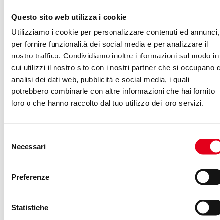
commerce
Questo sito web utilizza i cookie
All’interno dell’e-commerce, l’
email marketing
ricopre
Utilizziamo i cookie per personalizzare contenuti ed annunci,
per fornire funzionalità dei social media e per analizzare il
un ruolo essenziale: permette di presidiare con estrema
nostro traffico. Condividiamo inoltre informazioni sul modo in
precisione le ultime fasi del funnel così da incentivare gli
cui utilizzi il nostro sito con i nostri partner che si occupano d
utenti a completare gli acquisti o di aumentare il
analisi dei dati web, pubblicità e social media, i quali
lifetime value
di chi è già cliente.
potrebbero combinarle con altre informazioni che hai fornito
loro o che hanno raccolto dal tuo utilizzo dei loro servizi.
Selezione
Marketing automation
Necessari
del
consenso
La necessità di
automatizzare i processi
che
Preferenze
caratterizza il marketing al giorno d’oggi riguarda anche
l’invio di email
.
Statistiche