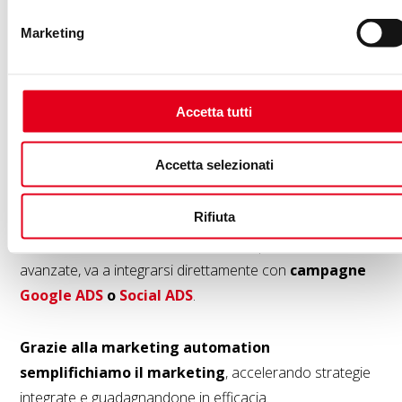
In questo senso l’email marketing può essere integrato
Marketing
in un più ampio processo di
marketing automation
.
Un classico esempio è quello dell’email per il
recupero
Accetta tutti
dei carrelli abbandonati
eppure questa non è che la
punta dell’iceberg, il vero potenziale dell’automazione
Accetta selezionati
risiede in flussi ben più complessi.
Rifiuta
In tal senso, l’invio automatico delle email rientra in
un’azione multicanale e, attraverso implementazioni
avanzate, va a integrarsi direttamente con
campagne
Google ADS
o
Social ADS
.
Grazie alla marketing automation
semplifichiamo il marketing
, accelerando strategie
integrate e guadagnandone in efficacia.