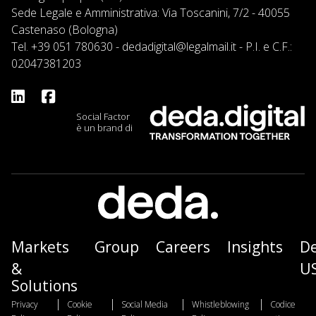
Sede Legale e Amministrativa: Via Toscanini, 7/2 - 40055
Castenaso (Bologna)
Tel.
+39 051 780630
-
dedadigital@legalmail.it
- P.I. e C.F.:
02047381203
Social Factor
è un brand di
Markets
Group
Careers
Insights
D
&
U
Solutions
|
|
|
|
Privacy
Cookie
Social Media
Whistleblowing
Codice