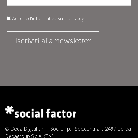
Accetto l'informativa sulla
privacy
.
© Deda Digital s.r.l. - Soc. unip. - Soc.contr.art. 2497 c.c. da
Dedagroup S.p.A. (TN)