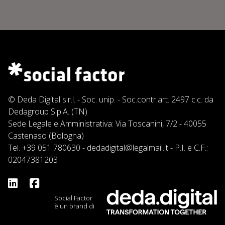
© Deda Digital s.r.l. - Soc. unip. - Soc.contr.art. 2497 c.c. da
Dedagroup S.p.A. (TN)
Sede Legale e Amministrativa: Via Toscanini, 7/2 - 40055
Castenaso (Bologna)
Tel.
+39 051 780630
-
dedadigital@legalmail.it
- P.I. e C.F.:
02047381203
Social Factor
è un brand di