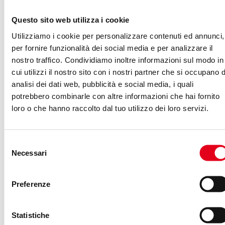
tuo brand,
contattaci subito
.
Questo sito web utilizza i cookie
Utilizziamo i cookie per personalizzare contenuti ed annunci,
per fornire funzionalità dei social media e per analizzare il
nostro traffico. Condividiamo inoltre informazioni sul modo in
cui utilizzi il nostro sito con i nostri partner che si occupano d
analisi dei dati web, pubblicità e social media, i quali
potrebbero combinarle con altre informazioni che hai fornito
loro o che hanno raccolto dal tuo utilizzo dei loro servizi.
Selezione
Brand Reputation
Necessari
del
consenso
Trovare un significato univoco al concetto di brand
Preferenze
reputation non è semplice. La reputazione aziendale
viene definita come una rappresentazione socialmente
Statistiche
elaborata e condivisa della storia e dei risultati passati…