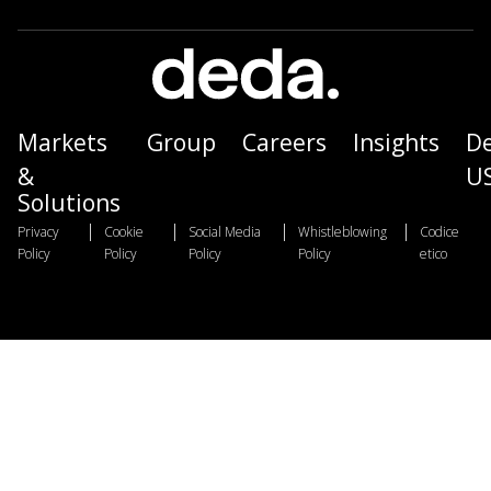
Markets
Group
Careers
Insights
D
&
U
Solutions
|
|
|
|
Privacy
Cookie
Social Media
Whistleblowing
Codice
Policy
Policy
Policy
Policy
etico