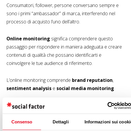
Consumatori, follower, persone conversano sempre e
sono i primi “ambassador” di marca, interferendo nel
processo di acquisto l’uno dell’altro.
Online monitoring
significa comprendere questo
passaggio per rispondere in maniera adeguata e creare
contenuti di qualità che possano identificarti e
coinvolgere le tue audience di riferimento.
L’online monitoring comprende
brand reputation
,
sentiment analysis
e
social media monitoring
.
Se stai cercando un’agenzia che si
Consenso
Dettagli
Informazioni sui cooki
occupi di brand monitoring per il