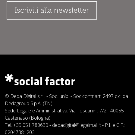
© Deda Digital s.r.l. - Soc. unip. - Soc.contr.art. 2497 c.c. da
Dedagroup S.p.A. (TN)
Sede Legale e Amministrativa: Via Toscanini, 7/2 - 40055
Castenaso (Bologna)
Tel.
+39 051 780630
-
dedadigital@legalmail.it
- P.I. e C.F.:
02047381203