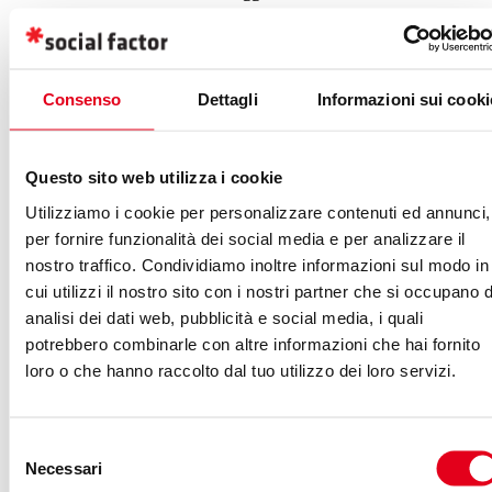
rimozione di elementi non funzionanti e di
malfunzionamenti del sito che ostacolano la
navigazione.
Consenso
Dettagli
Informazioni sui cooki
Miglioramento della
user experience
: un
design appropriato del sito web e della sua
interfaccia di navigazione facilità non solo la
Questo sito web utilizza i cookie
crescita delle conversioni ma anche l’arrivo di nuovi
Utilizziamo i cookie per personalizzare contenuti ed annunci,
utenti attraverso il passaparola online. Sviluppare
per fornire funzionalità dei social media e per analizzare il
nostro traffico. Condividiamo inoltre informazioni sul modo in
un sito con le corrette tecniche, inoltre, favorisce
cui utilizzi il nostro sito con i nostri partner che si occupano d
anche la crescita del traffico organico dai motori di
analisi dei dati web, pubblicità e social media, i quali
ricerca. Google, infatti, valuta positivamente i siti
potrebbero combinarle con altre informazioni che hai fornito
web con una buona esperienza di navigazione e
loro o che hanno raccolto dal tuo utilizzo dei loro servizi.
una bassa frequenza di rimbalzo.
Riduzione della frequenza di rimbalzo
Selezione
(
bounce rate
) sul sito: permetterà quindi agli utenti
Necessari
del
di arrivare velocemente al contenuto o al prodotto