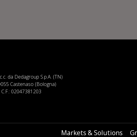
7 c.c. da Dedagroup S.p.A. (TN)
 40055 Castenaso (Bologna)
 e C.F.: 02047381203
Markets & Solutions
G