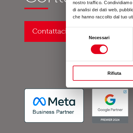
nostro traffico. Condividiamo 
di analisi dei dati web, pubbl
che hanno raccolto dal tuo uti
Contattaci o richiedi un preve
Selezione
Necessari
del
consenso
Rifiuta