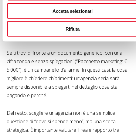
definisce le tempistiche di consegna e
realizzazione;
Accetta selezionati
segnala eventuali costi aggiuntivi o servizi
Rifiuta
opzionali.
Se ti trovi di fronte a un documento generico, con una
cifra tonda e senza spiegazioni (“Pacchetto marketing: €
5.000”), è un campanello d’allarme. In questi casi, la cosa
migliore è chiedere chiarimenti: un’agenzia seria sarà
sempre disponibile a spiegarti nel dettaglio cosa stai
pagando e perché.
Del resto, scegliere un’agenzia non è una semplice
questione di “dove si spende meno”, ma una scelta
strategica. È importante valutare il reale rapporto tra