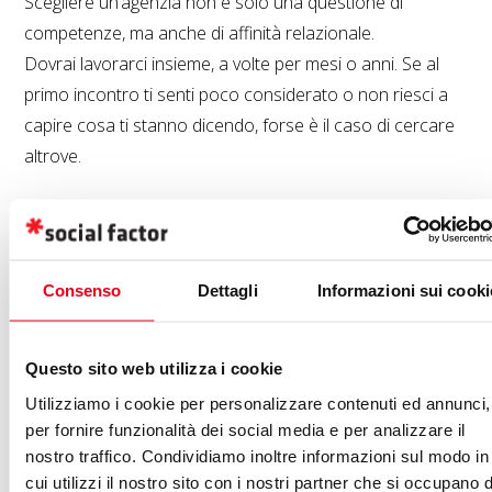
Scegliere un’agenzia non è solo una questione di
competenze, ma anche di affinità relazionale.
Dovrai lavorarci insieme, a volte per mesi o anni. Se al
primo incontro ti senti poco considerato o non riesci a
capire cosa ti stanno dicendo, forse è il caso di cercare
altrove.
Il nostro consiglio:
Diffida da chi ti dice subito “funziona così” o “questo è il
metodo migliore” senza aver approfondito
chi sei, cosa
Consenso
Dettagli
Informazioni sui cooki
fai e dove vuoi andare
. La comunicazione non è una
scienza esatta, e ogni progetto ha bisogno di cuciture su
Questo sito web utilizza i cookie
misura.
Utilizziamo i cookie per personalizzare contenuti ed annunci,
per fornire funzionalità dei social media e per analizzare il
4. Come scegliere
nostro traffico. Condividiamo inoltre informazioni sul modo in
un’agenzia affidabile:
cui utilizzi il nostro sito con i nostri partner che si occupano d