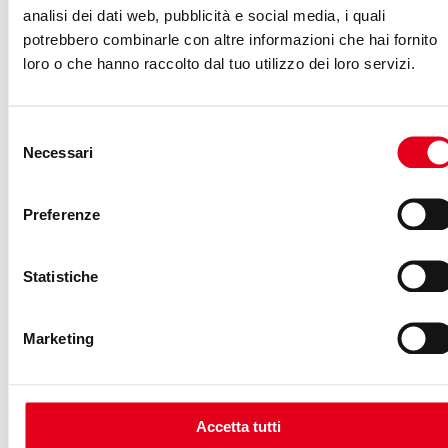
analisi dei dati web, pubblicità e social media, i quali
trasparenza prima di tutto
potrebbero combinarle con altre informazioni che hai fornito
loro o che hanno raccolto dal tuo utilizzo dei loro servizi.
È inutile girarci intorno: il preventivo ha un peso rilevante
nella scelta. Ma più che guardare solo alla cifra finale, è
fondamentale capire come quel prezzo è stato
Selezione
Necessari
del
costruito.
consenso
Preferenze
Un preventivo ben fatto:
è chiaro, dettagliato e leggibile anche per chi non
Statistiche
ha competenze tecniche;
Marketing
indica con precisione cosa è incluso e cosa resta
fuori;
Accetta tutti