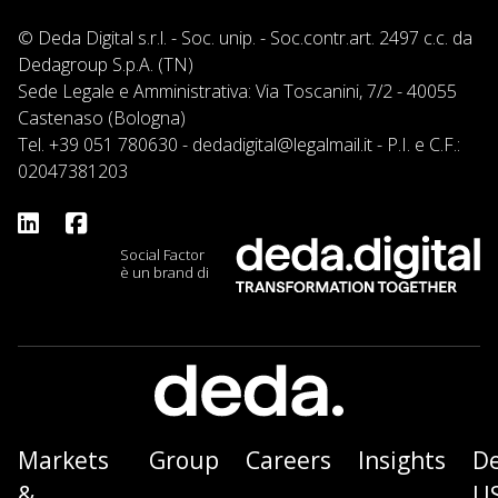
© Deda Digital s.r.l. - Soc. unip. - Soc.contr.art. 2497 c.c. da
Dedagroup S.p.A. (TN)
Sede Legale e Amministrativa: Via Toscanini, 7/2 - 40055
Castenaso (Bologna)
Tel.
+39 051 780630
-
dedadigital@legalmail.it
- P.I. e C.F.:
02047381203
Social Factor
è un brand di
Markets
Group
Careers
Insights
D
&
U