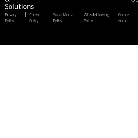
Solutions
|
|
|
|
Privacy
Cookie
Social Media
Whistleblowing
Codice
Policy
Policy
Policy
Policy
etico