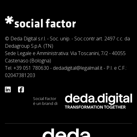
© Deda Digital s.r.l. - Soc. unip. - Soc.contr.art. 2497 c.c. da
Dedagroup S.p.A. (TN)
Sede Legale e Amministrativa: Via Toscanini, 7/2 - 40055
Castenaso (Bologna)
Tel.
+39 051 780630
-
dedadigital@legalmail.it
- P.I. e C.F.:
02047381203
Social Factor
è un brand di