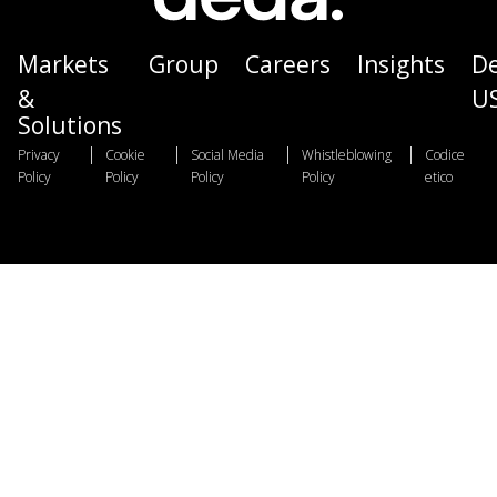
Markets
Group
Careers
Insights
D
&
U
Solutions
|
|
|
|
Privacy
Cookie
Social Media
Whistleblowing
Codice
Policy
Policy
Policy
Policy
etico