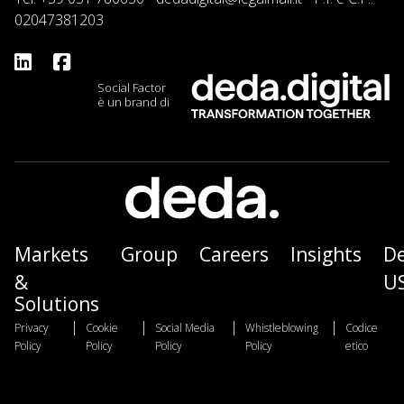
02047381203
Social Factor
è un brand di
Markets
Group
Careers
Insights
D
&
U
Solutions
|
|
|
|
Privacy
Cookie
Social Media
Whistleblowing
Codice
Policy
Policy
Policy
Policy
etico