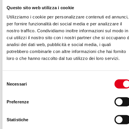
Factor per migliorare le
Questo sito web utilizza i cookie
performance dell’e-
Utilizziamo i cookie per personalizzare contenuti ed annunci,
commerce farmaceutico
per fornire funzionalità dei social media e per analizzare il
nostro traffico. Condividiamo inoltre informazioni sul modo in
AVENTURI
-
29/10/2019
ECOMMERCE
cui utilizzi il nostro sito con i nostri partner che si occupano d
analisi dei dati web, pubblicità e social media, i quali
potrebbero combinarle con altre informazioni che hai fornito
Ottimizzare e aumentare i processi di
loro o che hanno raccolto dal tuo utilizzo dei loro servizi.
acquisition, tutelando il fatturato dalle
oscillazioni della SERP: questo l’obiettivo
Selezione
principale della digital agency scelta dallo
Necessari
del
storico gruppo farmaceutico per seguire le
consenso
performance del suo e-commerce. (altro…)
Preferenze
Statistiche