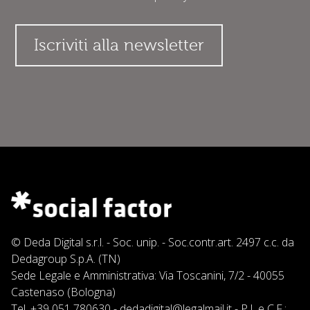
© Deda Digital s.r.l. - Soc. unip. - Soc.contr.art. 2497 c.c. da
Dedagroup S.p.A. (TN)
Sede Legale e Amministrativa: Via Toscanini, 7/2 - 40055
Castenaso (Bologna)
Tel.
+39 051 780630
-
dedadigital@legalmail.it
- P.I. e C.F.: