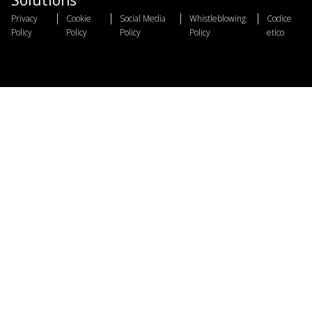
|
|
|
|
Privacy
Cookie
Social Media
Whistleblowing
Codice
Policy
Policy
Policy
Policy
etico