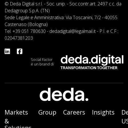
© Deda Digital s.r.l. - Soc. unip. - Soc.contr.art. 2497 c.c. da
Dedagroup S.p.A. (TN)
Sede Legale e Amministrativa: Via Toscanini, 7/2 - 40055
Castenaso (Bologna)
Tel.
+39 051 780630
-
dedadigital@legalmail.it
- P.I. e C.F.:
02047381203
Social Factor
è un brand di
Markets
Group
Careers
Insights
D
&
U
Solutions