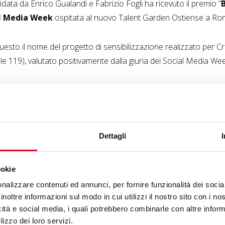
data da Enrico Gualandi e Fabrizio Fogli ha ricevuto il premio “
l Media Week
ospitata al nuovo Talent Garden Ostiense a Ro
questo il nome del progetto di sensibilizzazione realizzato per C
ale 119), valutato positivamente dalla giuria dei Social Media W
oinvolgere i propri spettatori sul
tema delle violenze e dei
ation ha preso posizione attivamente con una serie di
iniziati
9 e ancora in corso
, l’iniziativa editoriale
Stop Femminicidio
Dettagli
he hanno permesso al canale Crime+Investigation di ricevere anc
tegoria “
Giornalismo, Comunicazione e Media
” dei “
Diffe
ookie
Differenza Donna.
nalizzare contenuti ed annunci, per fornire funzionalità dei socia
inoltre informazioni sul modo in cui utilizzi il nostro sito con i n
asione della Giornata internazionale contro la violenza sulle don
icità e social media, i quali potrebbero combinarle con altre inform
agna “
Basta abusi contro le donne
”, declinata in TV e sui so
lizzo dei loro servizi.