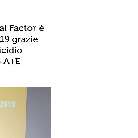
al Factor è
19 grazie
icidio
o A+E