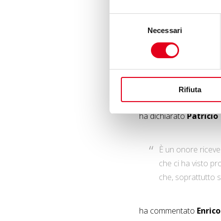
che rientra all’interno
Selezione
Middle East & Africa).
Necessari
del
consenso
Questo premio è 
informino il pubb
sociale e criminal
Rifiuta
ha dichiarato
Patricio
È un onore ricever
che ci ha visto pr
che, soprattutto s
ha commentato
Enrico