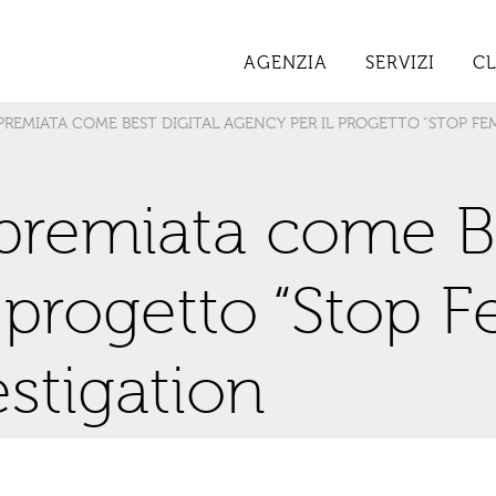
AGENZIA
SERVIZI
CL
 PREMIATA COME BEST DIGITAL AGENCY PER IL PROGETTO “STOP FE
 premiata come Be
 progetto “Stop 
stigation