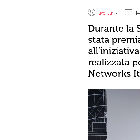
aventuri
-
14
Durante la 
stata premi
all’iniziati
realizzata p
Networks It