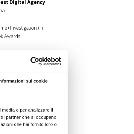
Best Digital Agency
ma.
rime+Investigation (in
eek Awards.
 soprusi contro le
ve e contenuti
.
si inserisce all’interno di
Informazioni sui cookie
he uno speciale
renza Donna Awards
”,
l media e per analizzare il
ostri partner che si occupano
ne, il canale 119 di Sky
azioni che hai fornito loro o
cial media: una campagna