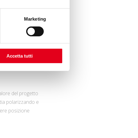
works EMEA (Europe,
Marketing
mpagne che
e propria piaga
Accetta tutti
valore del progetto
stia polarizzando e
dere posizione