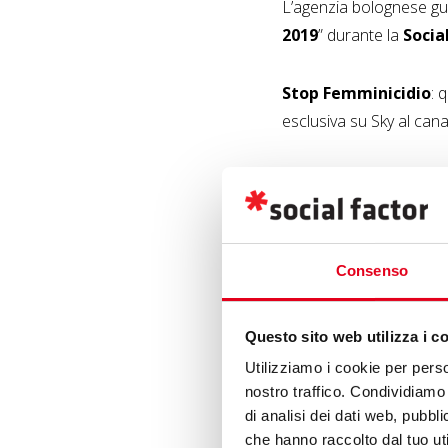
L’agenzia bolognese gui
2019
” durante la
Socia
Stop Femminicidio
: 
esclusiva su Sky al can
Impegnato da sempre a c
donne
, Crime+Investig
Iniziata a giugno 201
Consenso
una serie di attività c
riconoscimento nella ca
Questo sito web utilizza i c
assegnato dalla Onlus 
Utilizziamo i cookie per perso
nostro traffico. Condividiamo 
A fine novembre, in occ
di analisi dei dati web, pubbl
darà poi vita alla camp
che hanno raccolto dal tuo uti