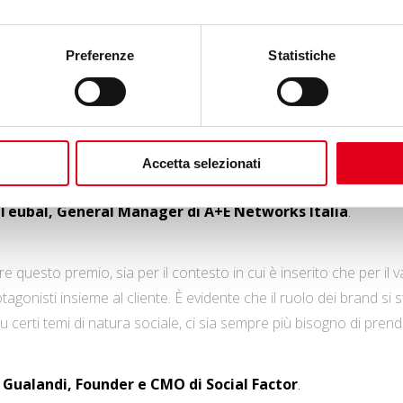
 di un’azione svolta a livello internazionale dal gruppo A+E Net
Preferenze
Statistiche
un’ulteriore conferma del nostro impegno volto a svolgere ca
lico sul doloroso fenomeno della violenza contro le donne, vera 
e in Italia e nel mondo
Accetta selezionati
 Teubal, General Manager di A+E Networks Italia
.
e questo premio, sia per il contesto in cui è inserito che per il 
otagonisti insieme al cliente. È evidente che il ruolo dei brand si 
u certi temi di natura sociale, ci sia sempre più bisogno di pren
 Gualandi, Founder e CMO di Social Factor
.