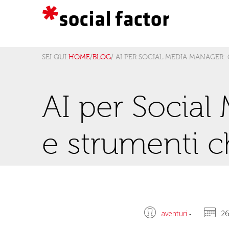
SEI QUI:
HOME
/
BLOG
/ AI PER SOCIAL MEDIA MANAGE
AI per Socia
e strumenti 
aventuri
-
26