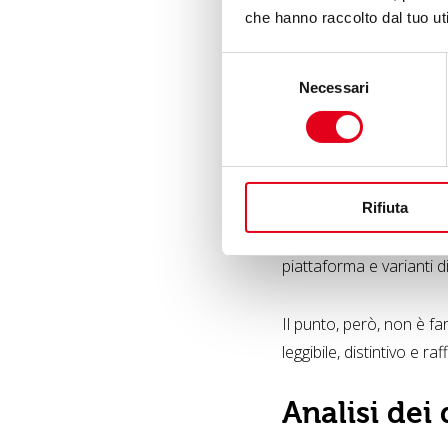
generare alternat
che hanno raccolto dal tuo uti
Selezione
Qui il vantaggio non è s
Necessari
del
divergente del lavoro.
consenso
Scrittura di
Rifiuta
Molti professionisti usa
utilizzi più diffusi, p
piattaforma e varianti d
Il punto, però, non è fa
leggibile, distintivo e r
Analisi dei 