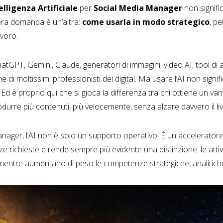
elligenza Artificiale
per
Social Media Manager
non signifi
era domanda è un’altra:
come usarla in modo strategico
, pe
avoro.
tGPT, Gemini, Claude, generatori di immagini, video AI, tool di 
ne di moltissimi professionisti del digital. Ma usare l’AI non sig
Ed è proprio qui che si gioca la differenza tra chi ottiene un va
produrre più contenuti, più velocemente, senza alzare davvero il liv
ager, l’AI non è solo un supporto operativo. È un acceleratore
e richieste e rende sempre più evidente una distinzione: le attivi
entre aumentano di peso le competenze strategiche, analitiche, 