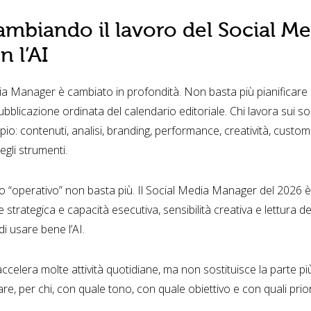
mbiando il lavoro del Social Me
 l’AI
dia Manager è cambiato in profondità. Non basta più pianificare 
bblicazione ordinata del calendario editoriale. Chi lavora sui so
o: contenuti, analisi, branding, performance, creatività, custom
gli strumenti.
lo “operativo” non basta più. Il Social Media Manager del 2026 è 
 strategica e capacità esecutiva, sensibilità creativa e lettura d
i usare bene l’AI.
le accelera molte attività quotidiane, ma non sostituisce la parte p
e, per chi, con quale tono, con quale obiettivo e con quali prior