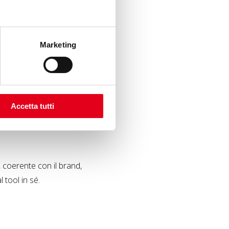
izzare la fase
Marketing
Accetta tutti
ideo brevi. È uno degli
o, adattamenti per
, coerente con il brand,
l tool in sé.