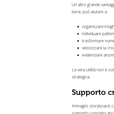
Un altro grande vantaggi
bene, può aiutare a:
organizzare insig
individuare pattern
trasformare numeri 
velocizzare la cre
evidenziare anoma
La vera utilità non è so
strategica.
Supporto cr
Immagini, storyboard, con
supporto concreto anch