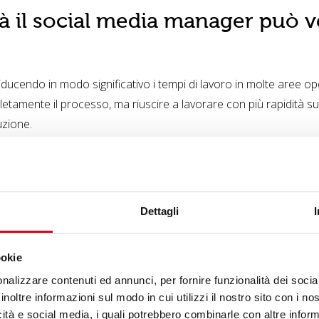
ità il social media manager può v
riducendo in modo significativo i tempi di lavoro in molte aree 
etamente il processo, ma riuscire a lavorare con più rapidità sul
uzione.
i contenuti e brainstorming
AI offre più valore è la generazione di idee. Un Social Media Ma
Dettagli
i editoriali;
ookie
e e format;
nalizzare contenuti ed annunci, per fornire funzionalità dei socia
el, post e caroselli;
inoltre informazioni sul modo in cui utilizzi il nostro sito con i n
 e dati in spunti contenutistici;
icità e social media, i quali potrebbero combinarle con altre inform