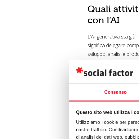
Quali attiv
con l’AI
L’AI generativa sta già 
significa delegare compl
sviluppo, analisi e prod
Ideazione d
Una delle aree in cui l’
Consenso
trovare nuovi angol
Questo sito web utilizza i c
sviluppare rubrich
Utilizziamo i cookie per perso
creare hook per Re
nostro traffico. Condividiamo 
trasformare insight
di analisi dei dati web, pubbl