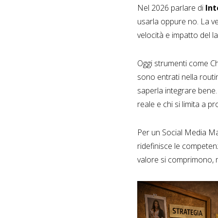
Nel 2026 parlare di
Int
usarla oppure no. La v
velocità e impatto del l
Oggi strumenti come Cha
sono entrati nella routi
saperla integrare bene. 
reale e chi si limita a 
Per un Social Media Man
ridefinisce le competenz
valore si comprimono, m