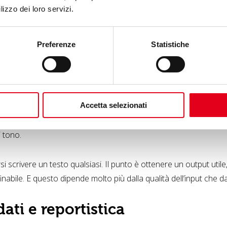
ive creative per una stessa campagna.
lizzo dei loro servizi.
ostituire la creatività umana, ma evitare la pagina bianca e veloc
Preferenze
Statistiche
 caption, copy e script
Accetta selezionati
no l’AI soprattutto per scrivere caption, copy, script per Reel e v
erché consente di produrre rapidamente prime versioni di contenut
i tono.
rsi scrivere un testo qualsiasi. Il punto è ottenere un output utile
affinabile. E questo dipende molto più dalla qualità dell’input che da
dati e reportistica