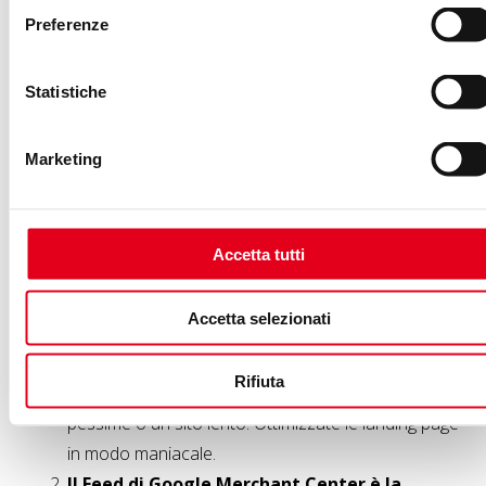
rispondano a queste domande complesse da ogni
Preferenze
angolazione.
Statistiche
2 Strategia Ads: come farsi “scegliere”
dall’Intelligenza Artificiale
Marketing
Il “pay-per-click” sta diventando “pay-per-context”. Le
vostre campagne Ads devono evolversi.
Accetta tutti
La qualità vince sul prezzo (sempre):
Per
Accetta selezionati
essere inseriti
dentro
un’
AI Overview
, il vostro
annuncio deve avere un Punteggio Qualità stellare.
Rifiuta
L’AI non suggerirà un prodotto con recensioni
pessime o un sito lento. Ottimizzate le landing page
in modo maniacale.
Il Feed di Google Merchant Center è la