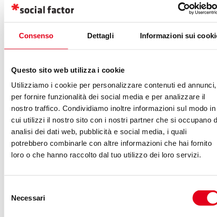
Overview
“.
Consenso
Dettagli
Informazioni sui cooki
Diventa Iper-Autoritario (EEAT al potere):
L’AI
si fida solo di fonti che trasudano
EEAT
(Esperienza, Competenza, Autorevolezza,
Questo sito web utilizza i cookie
Affidabilità). Il vostro sito deve essere impeccabile:
Utilizziamo i cookie per personalizzare contenuti ed annunci,
“Chi Siamo” dettagliati, biografie degli autori, dati
per fornire funzionalità dei social media e per analizzare il
aggiornati, recensioni reali. Dovete
dimostrare
di
nostro traffico. Condividiamo inoltre informazioni sul modo in
sapere di cosa state parlando.
cui utilizzi il nostro sito con i nostri partner che si occupano d
Scrivi per gli umani (che fanno domande
analisi dei dati web, pubblicità e social media, i quali
potrebbero combinarle con altre informazioni che hai fornito
complesse):
Le query che attivano le
AI
loro o che hanno raccolto dal tuo utilizzo dei loro servizi.
Overview
sono conversazionali e complesse. Il
vostro keyword research deve cambiare: non solo
“scarpe running”, ma “migliori scarpe running per
Selezione
Necessari
principiante su asfalto”. Create contenuti
long-form
,
del
consenso
ben strutturati (elenchi, tabelle, FAQ), che