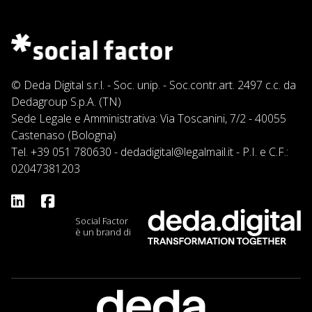
© Deda Digital s.r.l. - Soc. unip. - Soc.contr.art. 2497 c.c. da
Dedagroup S.p.A. (TN)
Sede Legale e Amministrativa: Via Toscanini, 7/2 - 40055
Castenaso (Bologna)
Tel.
+39 051 780630
-
dedadigital@legalmail.it
- P.I. e C.F.:
02047381203
Social Factor
è un brand di