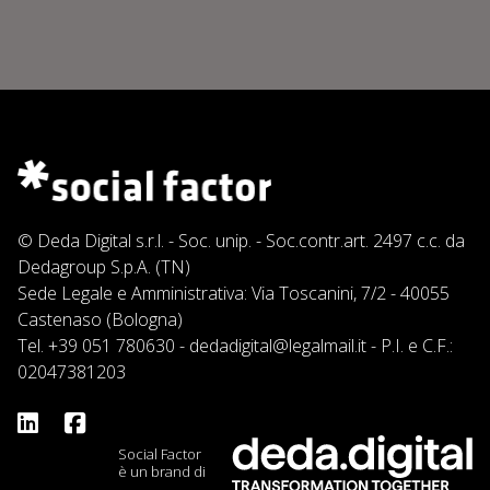
© Deda Digital s.r.l. - Soc. unip. - Soc.contr.art. 2497 c.c. da
Dedagroup S.p.A. (TN)
Sede Legale e Amministrativa: Via Toscanini, 7/2 - 40055
Castenaso (Bologna)
Tel.
+39 051 780630
-
dedadigital@legalmail.it
- P.I. e C.F.:
02047381203
Social Factor
è un brand di