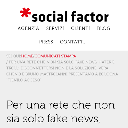
AGENZIA
SERVIZI
CLIENTI
BLOG
PRESS
CONTATTI
SEI QUI:
HOME
/
COMUNICATI STAMPA
/ PER UNA RETE CHE NON SIA SOLO FAKE NEWS, HATER E
TROLL: DISCONNETTERSI NON È LA SOLUZIONE. VERA
GHENO E BRUNO MASTROIANNI PRESENTANO A BOLOGNA
“TIENILO ACCESO”
Per una rete che non
sia solo fake news,