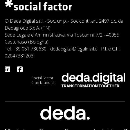
© Deda Digital s.r.l. - Soc. unip. - Soc.contr.art. 2497 c.c. da
Dedagroup S.p.A. (TN)
Sede Legale e Amministrativa: Via Toscanini, 7/2 - 40055
Castenaso (Bologna)
Tel.
+39 051 780630
-
dedadigital@legalmail.it
- P.I. e C.F.:
02047381203
Social Factor
è un brand di