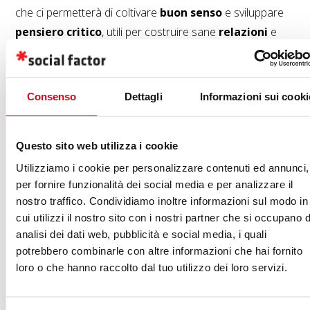
che ci permetterà di coltivare
buon senso
e sviluppare
pensiero critico
, utili per costruire sane
relazioni
e
trasmettere reali
informazioni
.
La
digital agency
“
inspired by people
” vive
Consenso
Dettagli
Informazioni sui cooki
quotidianamente tutti gli aspetti della
comunicazione
,
riconoscendo che alla base di qualsiasi azione ci sono le
Questo sito web utilizza i cookie
persone, fatte di carne, ossa e parole.
Trasferire il
Utilizziamo i cookie per personalizzare contenuti ed annunci,
corretto messaggio, interpretare al meglio le
per fornire funzionalità dei social media e per analizzare il
informazioni, gestire qualsiasi conversazione
:
nostro traffico. Condividiamo inoltre informazioni sul modo in
sono azioni che oggi rappresentano valore, per noi
cui utilizzi il nostro sito con i nostri partner che si occupano d
stessi e per gli altri.
analisi dei dati web, pubblicità e social media, i quali
potrebbero combinarle con altre informazioni che hai fornito
E questi sono i motivi per cui
Social Factor
ha deciso di
loro o che hanno raccolto dal tuo utilizzo dei loro servizi.
organizzare un
incontro gratuito e aperto a tutta
la città, insieme a Vera Gheno e Bruno