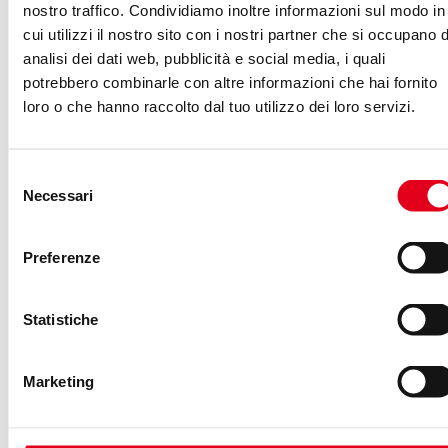
nostro traffico. Condividiamo inoltre informazioni sul modo in
gara di questo livello tra le principali agenzie
cui utilizzi il nostro sito con i nostri partner che si occupano d
social italiane. Fabbri 1905 è un’azienda
analisi dei dati web, pubblicità e social media, i quali
molto amata in Italia e sinonimo di qualità in
potrebbero combinarle con altre informazioni che hai fornito
tutto il mondo. Nostro obiettivo sarà quello di
loro o che hanno raccolto dal tuo utilizzo dei loro servizi.
sottolineare il suo capitale tecnologico e la
modernità della sua offerta al mercato
Selezione
internazionale. Daremo risalto a tutte le
Necessari
del
iniziative a livello mondiale che vedono Fabbri
consenso
1905 coinvolto in veste di produttore
Preferenze
mondiale di eccellenza in ambito non solo
dolciario, ma anche bartender e gelateria.
Statistiche
spiega
Enrico Gualandi
, Founder
di Social Factor.
Marketing
Abbiamo selezionato Social Factor perché