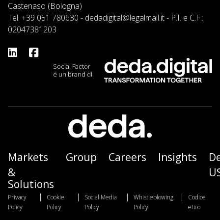
Castenaso (Bologna)
Tel.
+39 051 780630
-
dedadigital@legalmail.it
- P.I. e C.F.:
02047381203
Social Factor
è un brand di
Markets
Group
Careers
Insights
D
&
U
Solutions
|
|
|
|
Privacy
Cookie
Social Media
Whistleblowing
Codice
Policy
Policy
Policy
Policy
etico