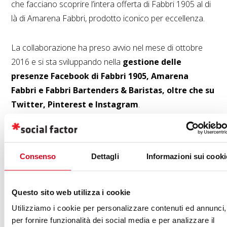
che facciano scoprire l’intera offerta di Fabbri 1905 al di
là di Amarena Fabbri, prodotto iconico per eccellenza.
La collaborazione ha preso avvio nel mese di ottobre
2016 e si sta sviluppando nella
gestione delle
presenze Facebook di Fabbri 1905, Amarena
Fabbri e Fabbri Bartenders & Baristas, oltre che su
Twitter, Pinterest e Instagram
.
All’interno dei piani editoriali dei diversi canali verrà data
visibilità anche alla recentissima
apertura dell’
e-
Consenso
Dettagli
Informazioni sui cooki
commerce
di Fabbri 1905, attraverso campagne di web
e social marketing segmentate ed ottimizzate per
massimizzare i tassi di conversione all’acquisto
.
Questo sito web utilizza i cookie
Utilizziamo i cookie per personalizzare contenuti ed annunci,
per fornire funzionalità dei social media e per analizzare il
Siamo orgogliosi di esserci aggiudicati una