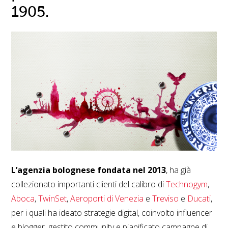
1905.
L’agenzia bolognese fondata nel 2013
, ha già
collezionato importanti clienti del calibro di
Technogym
,
Aboca
,
TwinSet
,
Aeroporti di Venezia
e
Treviso
e
Ducati
,
per i quali ha ideato strategie digital, coinvolto influencer
e blogger, gestito community e pianificato campagne di