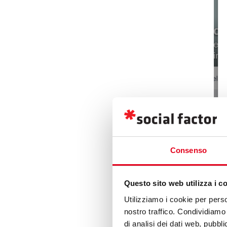
Consenso
Clicca su “Add a Service
Questo sito web utilizza i c
Utilizziamo i cookie per perso
Nome (40 caratte
nostro traffico. Condividiamo 
Prezzo (opzional
di analisi dei dati web, pubbl