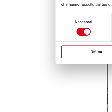
Descrizione (200 c
che hanno raccolto dal tuo uti
Foto (opzionale,
Selezione
Necessari
del
Quindi clicca su “Salva”.
consenso
Cliccando su “Introduce
Rifiuta