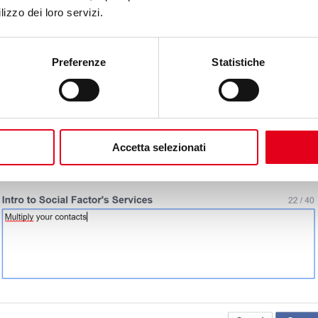
aratteri, se inserisci un URL non sarà cliccabile)
lizzo dei loro servizi.
 output 140×140 px)
Preferenze
Statistiche
 Your Services” puoi inserire una brevissima introduzione (40 ca
Accetta selezionati