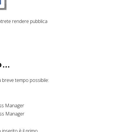
potrete rendere pubblica
to…
 breve tempo possibile:
ness Manager
ness Manager
 inserito è il primo