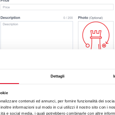
Dettagli
” e compila i campi:
ookie
nalizzare contenuti ed annunci, per fornire funzionalità dei socia
ri)
inoltre informazioni sul modo in cui utilizzi il nostro sito con i n
e)
icità e social media, i quali potrebbero combinarle con altre inform