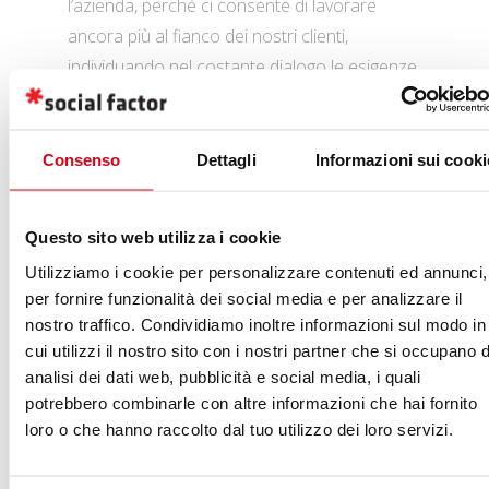
l’azienda, perché ci consente di lavorare
ancora più al fianco dei nostri clienti,
individuando nel costante dialogo le esigenze
e le opportunità di cui hanno bisogno giorno
per giorno
Consenso
Dettagli
Informazioni sui cooki
ha dichiarato Elena Gritti,
Marketing Manager
McCain Foodservice Italia
.
Questo sito web utilizza i cookie
Utilizziamo i cookie per personalizzare contenuti ed annunci,
per fornire funzionalità dei social media e per analizzare il
Quando il progetto è iniziato, nessuno si
nostro traffico. Condividiamo inoltre informazioni sul modo in
aspettava la difficile situazione globale.
cui utilizzi il nostro sito con i nostri partner che si occupano d
Tuttavia insieme a Social Factor siamo riusciti
analisi dei dati web, pubblicità e social media, i quali
a rimanere vicini ai ristoratori e al settore,
potrebbero combinarle con altre informazioni che hai fornito
certi di poter tornare a lavorare tutti insieme
loro o che hanno raccolto dal tuo utilizzo dei loro servizi.
più forti di prima