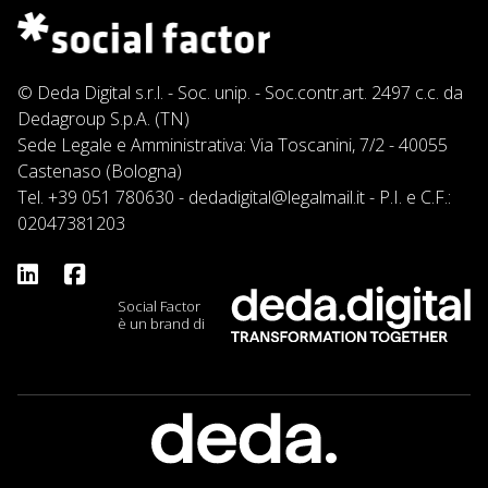
© Deda Digital s.r.l. - Soc. unip. - Soc.contr.art. 2497 c.c. da
Dedagroup S.p.A. (TN)
Sede Legale e Amministrativa: Via Toscanini, 7/2 - 40055
Castenaso (Bologna)
Tel.
+39 051 780630
-
dedadigital@legalmail.it
- P.I. e C.F.:
02047381203
Social Factor
è un brand di