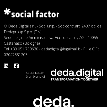
© Deda Digital s.r.l. - Soc. unip. - Soc.contr.art. 2497 c.c. da
Dedagroup S.p.A. (TN)
Sede Legale e Amministrativa: Via Toscanini, 7/2 - 40055
Castenaso (Bologna)
Tel.
+39 051 780630
-
dedadigital@legalmail.it
- P.I. e C.F.:
02047381203
Social Factor
è un brand di