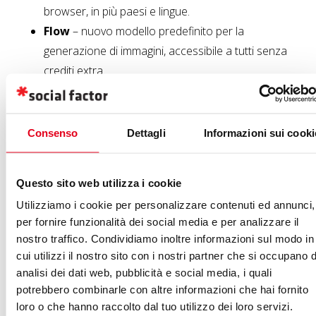
browser, in più paesi e lingue.
Flow
– nuovo modello predefinito per la
generazione di immagini, accessibile a tutti senza
crediti extra.
Google Ads
– integrato per supportare la
creazione di campagne con suggerimenti IA.
Consenso
Dettagli
Informazioni sui cooki
Non serve più saltare tra tool diversi o ricorrere a mille
passaggi: l’IA è lì dove serve, pronta a dare forma alle
Questo sito web utilizza i cookie
idee. Così i marketer e i creativi possono sperimentare,
Utilizziamo i cookie per personalizzare contenuti ed annunci,
giocare con i concept e dare vita a contenuti nuovi in un
per fornire funzionalità dei social media e per analizzare il
attimo. È come avere un assistente visivo sempre a
nostro traffico. Condividiamo inoltre informazioni sul modo in
portata di mano, che accelera il lavoro senza togliere
cui utilizzi il nostro sito con i nostri partner che si occupano d
spazio alla creatività.
analisi dei dati web, pubblicità e social media, i quali
potrebbero combinarle con altre informazioni che hai fornito
loro o che hanno raccolto dal tuo utilizzo dei loro servizi.
Differenze tra Nano Banana