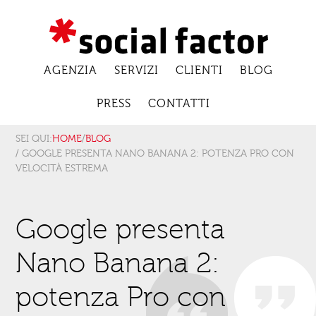
AGENZIA
SERVIZI
CLIENTI
BLOG
PRESS
CONTATTI
SEI QUI:
HOME
/
BLOG
/ GOOGLE PRESENTA NANO BANANA 2: POTENZA PRO CON
VELOCITÀ ESTREMA
Google presenta
Nano Banana 2:
potenza Pro con