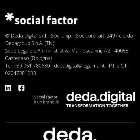
© Deda Digital s.r.l. - Soc. unip. - Soc.contr.art. 2497 c.c. da
Dedagroup S.p.A. (TN)
Sede Legale e Amministrativa: Via Toscanini, 7/2 - 40055
Castenaso (Bologna)
Tel.
+39 051 780630
-
dedadigital@legalmail.it
- P.I. e C.F.:
02047381203
Social Factor
è un brand di