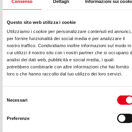
Consenso
Dettagli
Informazioni sui cooki
semplicemente meno competitivi.
L’intelligenza artificiale è ormai presente in ogni fase
Questo sito web utilizza i cookie
della catena: dal ranking dei feed (che decide chi vede
Utilizziamo i cookie per personalizzare contenuti ed annunci,
cosa) alla creazione di varianti creative, dall’analisi
per fornire funzionalità dei social media e per analizzare il
semantica dei commenti ai test dinamici per campagne
nostro traffico. Condividiamo inoltre informazioni sul modo in
paid, fino alla generazione di script, copy e format. Non è
cui utilizzi il nostro sito con i nostri partner che si occupano d
analisi dei dati web, pubblicità e social media, i quali
più una questione di “se usare l’AI”, ma di come integrarla
potrebbero combinarle con altre informazioni che hai fornito
in modo intelligente.
loro o che hanno raccolto dal tuo utilizzo dei loro servizi.
Il punto cruciale:
Selezione
amplificazione, non
Necessari
del
sostituzione
consenso
Preferenze
Ecco la distinzione che fa la differenza: l’AI non