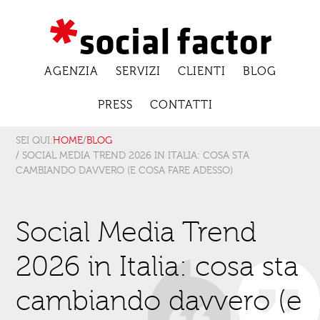
AGENZIA
SERVIZI
CLIENTI
BLOG
PRESS
CONTATTI
SEI QUI:
HOME
/
BLOG
/ SOCIAL MEDIA TREND 2026 IN ITALIA: COSA STA
CAMBIANDO DAVVERO (E COSA FARE ADESSO)
Social Media Trend
2026 in Italia: cosa sta
cambiando davvero (e