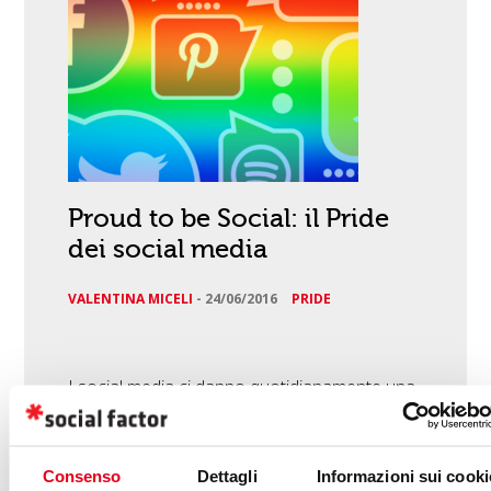
Proud to be Social: il Pride
dei social media
VALENTINA MICELI
-
24/06/2016
PRIDE
I social media ci danno quotidianamente una
diapositiva realistica della nostra società e in
quanto tale la rappresentano in tutta la
Consenso
Dettagli
Informazioni sui cooki
varietà delle sue etnie, culture, credo e generi.