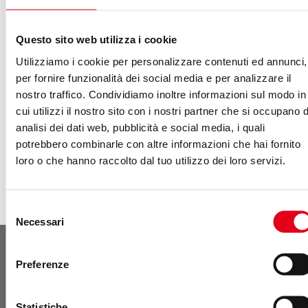
Proprio per questo in occasione del mese del
"Pride" (quasi) tutti i social hanno manifestato
Questo sito web utilizza i cookie
il proprio sostegno alla causa LGBTQ e su
Utilizziamo i cookie per personalizzare contenuti ed annunci,
ogni piattaforma sono apparsi i colori e le
per fornire funzionalità dei social media e per analizzare il
tematiche arcobaleno. Twitter si è mosso su
nostro traffico. Condividiamo inoltre informazioni sul modo in
più fronti per sostenere i diritti LGBTQ.
cui utilizzi il nostro sito con i nostri partner che si occupano d
L’account ufficiale per il gruppo LGBTQ
analisi dei dati web, pubblicità e social media, i quali
potrebbero combinarle con altre informazioni che hai fornito
interno…
loro o che hanno raccolto dal tuo utilizzo dei loro servizi.
Selezione
Necessari
del
consenso
Preferenze
Contatti
Statistiche