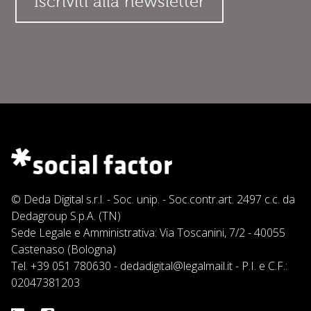
© Deda Digital s.r.l. - Soc. unip. - Soc.contr.art. 2497 c.c. da
Dedagroup S.p.A. (TN)
Sede Legale e Amministrativa: Via Toscanini, 7/2 - 40055
Castenaso (Bologna)
Tel.
+39 051 780630
-
dedadigital@legalmail.it
- P.I. e C.F.:
02047381203