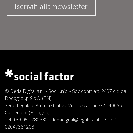
© Deda Digital s.r.l. - Soc. unip. - Soc.contr.art. 2497 c.c. da
Dedagroup S.p.A. (TN)
Sede Legale e Amministrativa: Via Toscanini, 7/2 - 40055
Castenaso (Bologna)
Tel.
+39 051 780630
-
dedadigital@legalmail.it
- P.I. e C.F.:
02047381203