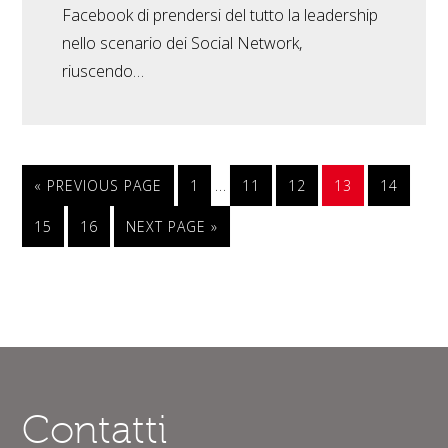
Facebook di prendersi del tutto la leadership
nello scenario dei Social Network,
riuscendo…
…
« PREVIOUS PAGE
1
11
12
13
14
15
16
NEXT PAGE »
Contatti