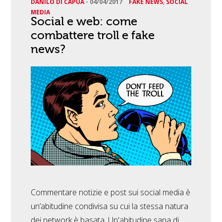
DANILO DI CAPUA
-
04/04/2017
FAKE NEWS
,
SOCIAL
MEDIA
Social e web: come
combattere troll e fake
news?
Commentare notizie e post sui social media è
un’abitudine condivisa su cui la stessa natura
dei network è basata. Un'abitudine sana di