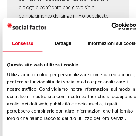
dialogo e confronto che giova sia al
compiacimento dei singoli (“Ho pubblicato
qualcosa che è piaciuto, quindi per una sorta
di transfer 2.0 sono stato apprezzato anche
io”) che alle metriche dei brand (“Con questa
Consenso
Dettagli
Informazioni sui cooki
soglia di interaction nella fan page, l’edge rank
me lo mangio”). Una storia d’amore, quella tra
Questo sito web utilizza i cookie
social e utenti, che in 10 anni…
Utilizziamo i cookie per personalizzare contenuti ed annunci,
per fornire funzionalità dei social media e per analizzare il
nostro traffico. Condividiamo inoltre informazioni sul modo in
cui utilizzi il nostro sito con i nostri partner che si occupano d
analisi dei dati web, pubblicità e social media, i quali
potrebbero combinarle con altre informazioni che hai fornito
CHIARA PERETTI
-
16/03/2017
ANALYTICS
,
WEB
PERFORMANCE
loro o che hanno raccolto dal tuo utilizzo dei loro servizi.
Cos’è la User Experience
(UX)?