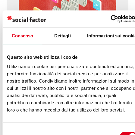
Consenso
Dettagli
Informazioni sui cooki
Questo sito web utilizza i cookie
Stanco di seguire il gregge del “Less is more”,
Utilizziamo i cookie per personalizzare contenuti ed annunci,
di chi scrive che Internet ti rende stupido o
per fornire funzionalità dei social media e per analizzare il
dell’ennesima slide con su scritto che un
nostro traffico. Condividiamo inoltre informazioni sul modo in
pesciolino rosso ha una soglia di attenzione
cui utilizzi il nostro sito con i nostri partner che si occupano d
analisi dei dati web, pubblicità e social media, i quali
superiore alla tua? Bene, siamo in due e
potrebbero combinarle con altre informazioni che hai fornito
questo articolo ti serve per capire cos’è un
loro o che hanno raccolto dal tuo utilizzo dei loro servizi.
long form content e perché prenderlo in
considerazione per la tua strategia di
marketing. Se vuoi crescere in questo settore,
Selezione