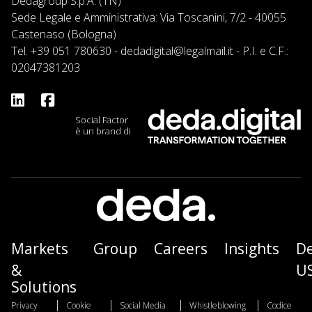
Dedagroup S.p.A. (TN)
Sede Legale e Amministrativa: Via Toscanini, 7/2 - 40055
Castenaso (Bologna)
Tel.
+39 051 780630
-
dedadigital@legalmail.it
- P.I. e C.F.:
02047381203
Social Factor
è un brand di
Markets
Group
Careers
Insights
D
&
U
Solutions
|
|
|
|
Privacy
Cookie
Social Media
Whistleblowing
Codice