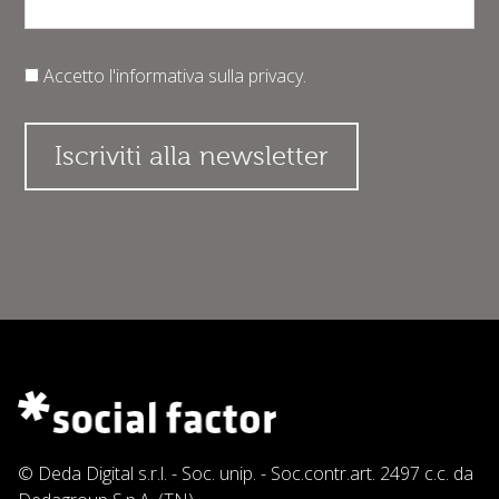
Accetto l'informativa sulla
privacy
.
© Deda Digital s.r.l. - Soc. unip. - Soc.contr.art. 2497 c.c. da