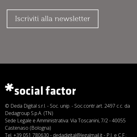
© Deda Digital s.r.l. - Soc. unip. - Soc.contr.art. 2497 c.c. da
Dedagroup S.p.A. (TN)
Sede Legale e Amministrativa: Via Toscanini, 7/2 - 40055
Castenaso (Bologna)
Tel.
+39 051 780630
-
dedadigital@legalmail.it
- P.I. e C.F.: