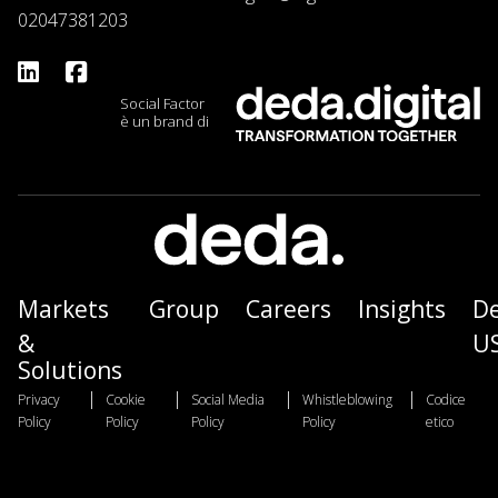
02047381203
Social Factor
è un brand di
Markets
Group
Careers
Insights
D
&
U
Solutions
|
|
|
|
Privacy
Cookie
Social Media
Whistleblowing
Codice
Policy
Policy
Policy
Policy
etico