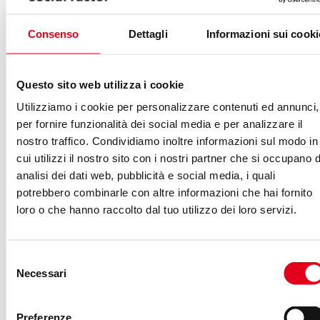
GIANLUCA FAZIO
-
11/04/2023
INFLUENCER
Consenso
Dettagli
Informazioni sui cooki
Influencer marketing fai-da-
te? Ahi, ahi, ahi…
Questo sito web utilizza i cookie
Utilizziamo i cookie per personalizzare contenuti ed annunci,
per fornire funzionalità dei social media e per analizzare il
nostro traffico. Condividiamo inoltre informazioni sul modo in
cui utilizzi il nostro sito con i nostri partner che si occupano d
analisi dei dati web, pubblicità e social media, i quali
potrebbero combinarle con altre informazioni che hai fornito
loro o che hanno raccolto dal tuo utilizzo dei loro servizi.
Selezione
Immagina l’abito di Audrey Hepburn in
Necessari
del
Colazione da Tiffany. Non un abito simile,
consenso
proprio quello: di quel colore, con quel
Preferenze