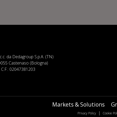
7 c.c. da Dedagroup S.p.A. (TN)
 40055 Castenaso (Bologna)
 e C.F.: 02047381203
Markets & Solutions
G
|
Privacy Policy
Cookie Pol