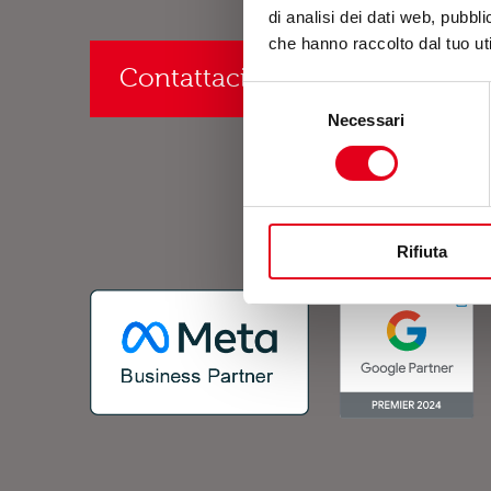
di analisi dei dati web, pubbl
che hanno raccolto dal tuo uti
Contattaci o richiedi un preve
Selezione
Necessari
del
consenso
Rifiuta