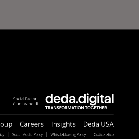
Social Factor
è un brand di
roup
Careers
Insights
Deda USA
|
|
|
icy
Social Media Policy
Whistleblowing Policy
Codice etico