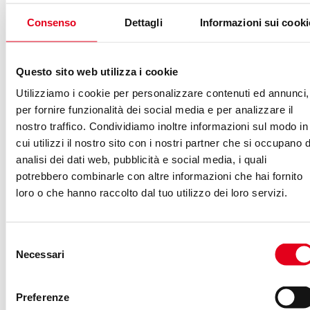
Consenso
Dettagli
Informazioni sui cooki
Ad esempio:
Questo sito web utilizza i cookie
Per campagne locali, integriamo dati di Google
Utilizziamo i cookie per personalizzare contenuti ed annunci,
Business Profile con metriche di Google Ads.
per fornire funzionalità dei social media e per analizzare il
Per progetti B2B, sfruttiamo il collegamento tra
nostro traffico. Condividiamo inoltre informazioni sul modo in
LinkedIn e Looker Studio per visualizzare lead
cui utilizzi il nostro sito con i nostri partner che si occupano d
qualificati.
analisi dei dati web, pubblicità e social media, i quali
potrebbero combinarle con altre informazioni che hai fornito
loro o che hanno raccolto dal tuo utilizzo dei loro servizi.
Trasparenza e
collaborazione: le basi del
Selezione
nostro metodo
Necessari
del
consenso
Uno degli aspetti più apprezzati dai nostri clienti è la
Preferenze
trasparenza
: ogni dato è condiviso in modo chiaro e