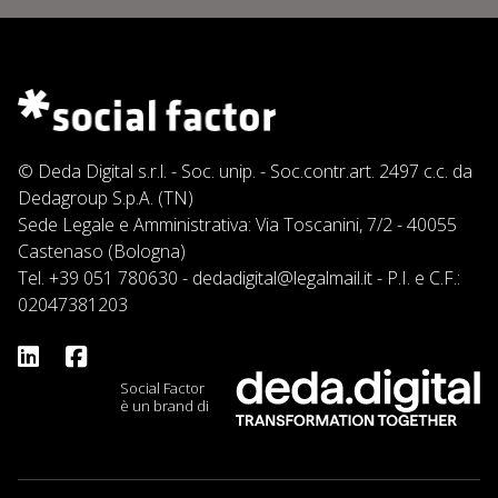
© Deda Digital s.r.l. - Soc. unip. - Soc.contr.art. 2497 c.c. da
Dedagroup S.p.A. (TN)
Sede Legale e Amministrativa: Via Toscanini, 7/2 - 40055
Castenaso (Bologna)
Tel.
+39 051 780630
-
dedadigital@legalmail.it
- P.I. e C.F.:
02047381203
Social Factor
è un brand di