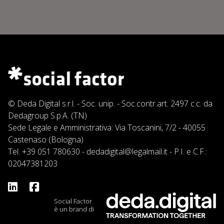
© Deda Digital s.r.l. - Soc. unip. - Soc.contr.art. 2497 c.c. da
Dedagroup S.p.A. (TN)
Sede Legale e Amministrativa: Via Toscanini, 7/2 - 40055
Castenaso (Bologna)
Tel.
+39 051 780630
-
dedadigital@legalmail.it
- P.I. e C.F.:
02047381203
Social Factor
è un brand di