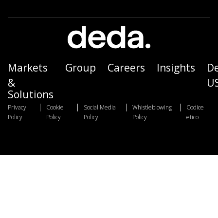
Markets
Group
Careers
Insights
D
&
U
Solutions
|
|
|
|
Privacy
Cookie
Social Media
Whistleblowing
Codice
Policy
Policy
Policy
Policy
etico