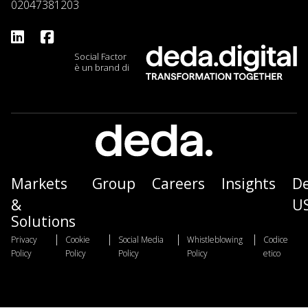
02047381203
Social Factor
è un brand di
Markets
Group
Careers
Insights
D
&
U
Solutions
|
|
|
|
Privacy
Cookie
Social Media
Whistleblowing
Codice
Policy
Policy
Policy
Policy
etico