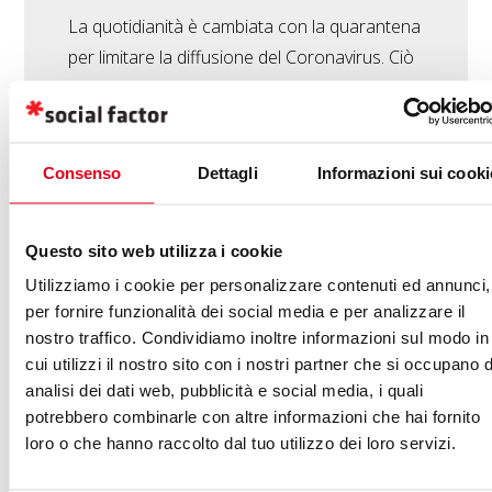
La quotidianità è cambiata con la quarantena
per limitare la diffusione del Coronavirus. Ciò
che era normale ora lo ricerchiamo: ecco
"Come l'aria", un libro collettivo che ci ricorda
"cose che ci mancano e ritroveremo presto".
Consenso
Dettagli
Informazioni sui cooki
Il ricavato a sostegno delle attività del
Dipartimento della Protezione Civile
Nazionale. (altro…)
Questo sito web utilizza i cookie
Utilizziamo i cookie per personalizzare contenuti ed annunci,
per fornire funzionalità dei social media e per analizzare il
nostro traffico. Condividiamo inoltre informazioni sul modo in
cui utilizzi il nostro sito con i nostri partner che si occupano d
analisi dei dati web, pubblicità e social media, i quali
GIANLUCA CARRARESE
-
10/04/2020
CORONAVIRUS
,
potrebbero combinarle con altre informazioni che hai fornito
ECOMMERCE
,
SEO
eCommerce e coronavirus:
loro o che hanno raccolto dal tuo utilizzo dei loro servizi.
dati, strategie e risorse per