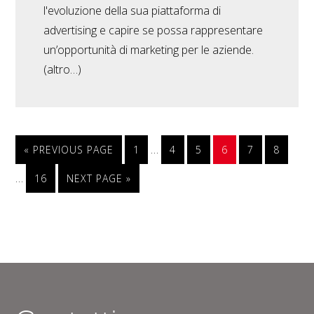
l'evoluzione della sua piattaforma di
advertising e capire se possa rappresentare
un’opportunità di marketing per le aziende.
(altro…)
…
« PREVIOUS PAGE
1
4
5
6
7
8
…
16
NEXT PAGE »