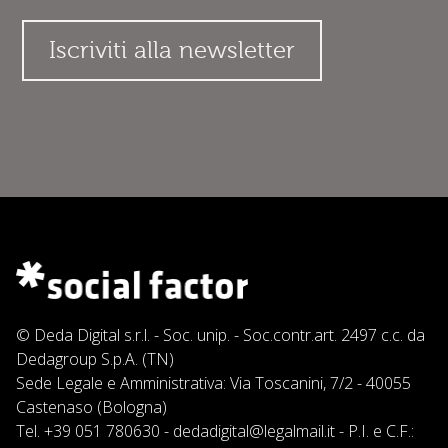
© Deda Digital s.r.l. - Soc. unip. - Soc.contr.art. 2497 c.c. da
Dedagroup S.p.A. (TN)
Sede Legale e Amministrativa: Via Toscanini, 7/2 - 40055
Castenaso (Bologna)
Tel.
+39 051 780630
-
dedadigital@legalmail.it
- P.I. e C.F.: