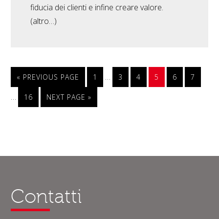
fiducia dei clienti e infine creare valore.
(altro…)
…
« PREVIOUS PAGE
1
3
4
5
6
7
…
16
NEXT PAGE »
Contatti