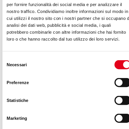
per fornire funzionalità dei social media e per analizzare il
nostro traffico. Condividiamo inoltre informazioni sul modo in
cui utilizzi il nostro sito con i nostri partner che si occupano d
analisi dei dati web, pubblicità e social media, i quali
Stanco di seguire il gregge del "Less is more”,
potrebbero combinarle con altre informazioni che hai fornito
di chi scrive che Internet ti rende stupido o
loro o che hanno raccolto dal tuo utilizzo dei loro servizi.
dell'ennesima slide con su scritto che un
pesciolino rosso ha una soglia di attenzione
Selezione
superiore alla tua? Bene, siamo in due e
Necessari
del
questo articolo ti serve per capire cos'è un
consenso
long form content e perché prenderlo in
Preferenze
considerazione per la tua strategia di
marketing. Se vuoi crescere in questo settore,
Statistiche
devi sfidare ad uno ad uno tutti i dogmi che lo
ossessionano.…
Marketing