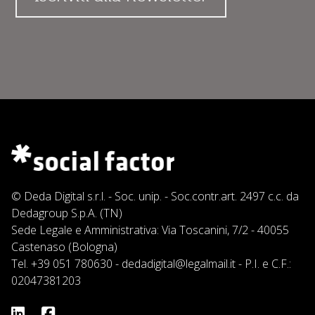
© Deda Digital s.r.l. - Soc. unip. - Soc.contr.art. 2497 c.c. da
Dedagroup S.p.A. (TN)
Sede Legale e Amministrativa: Via Toscanini, 7/2 - 40055
Castenaso (Bologna)
Tel.
+39 051 780630
-
dedadigital@legalmail.it
- P.I. e C.F.:
02047381203