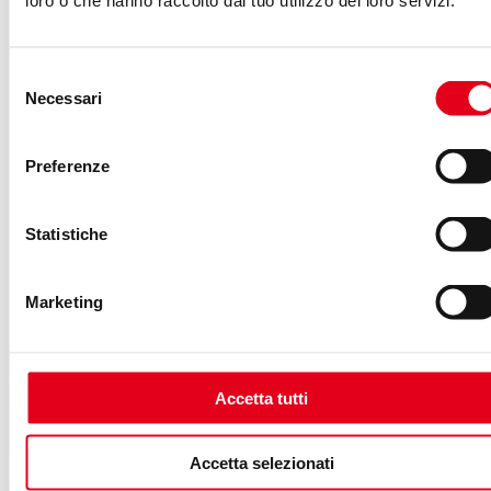
loro o che hanno raccolto dal tuo utilizzo dei loro servizi.
AVENTURI
-
04/03/2022
GIPHY
,
INSTAGRAM
,
SEO
,
Selezione
TENOR
,
TIKTOK
Necessari
Branded GIF & Stickers:
del
consenso
come fare marketing su
TikTok e Instagram
Preferenze
attraverso GIPHY e Tenor
Statistiche
Marketing
Accetta tutti
Accetta selezionati