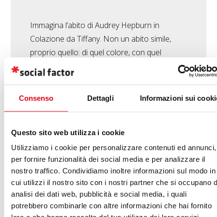
Immagina l’abito di Audrey Hepburn in
Colazione da Tiffany. Non un abito simile,
proprio quello: di quel colore, con quel
tessuto, di quella dimensione. Ora mettilo sul
corpo di Beyoncé. Non le starà affatto bene,
troppo stretto, troppo semplice. È un abito
Consenso
Dettagli
Informazioni sui cooki
sbagliato? O è il corpo di Beyoncé a essere
sbagliato? Nessuno dei due, chiaramente. È
Questo sito web utilizza i cookie
l’incontro a essere sbagliato. L’abito di Audrey
Hepburn valorizza le caratteristiche di Audrey
Utilizziamo i cookie per personalizzare contenuti ed annunci,
per fornire funzionalità dei social media e per analizzare il
Hepburn, gli abiti che indossa Beyoncé
nostro traffico. Condividiamo inoltre informazioni sul modo in
valorizzano le caratteristiche di…
cui utilizzi il nostro sito con i nostri partner che si occupano d
analisi dei dati web, pubblicità e social media, i quali
potrebbero combinarle con altre informazioni che hai fornito