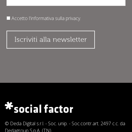
Accetto l'informativa sulla
privacy
.
© Deda Digital s.r.l. - Soc. unip. - Soc.contr.art. 2497 c.c. da
Dedagroup S.p.A. (TN)