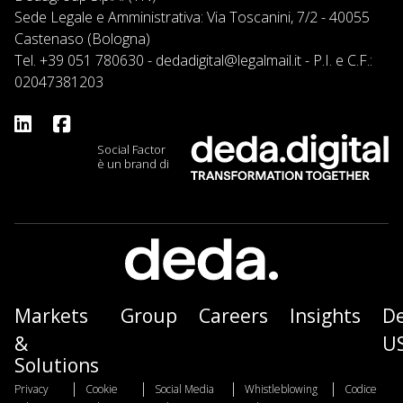
Sede Legale e Amministrativa: Via Toscanini, 7/2 - 40055
Castenaso (Bologna)
Tel.
+39 051 780630
-
dedadigital@legalmail.it
- P.I. e C.F.:
02047381203
Social Factor
è un brand di
Markets
Group
Careers
Insights
D
&
U
Solutions
|
|
|
|
Privacy
Cookie
Social Media
Whistleblowing
Codice