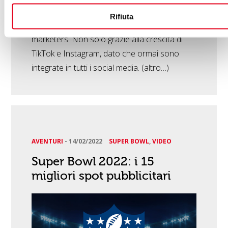
Le GIF e gli Stickers stanno cambiando le
Rifiuta
regole del gioco per brand e social media
marketers. Non solo grazie alla crescita di
TikTok e Instagram, dato che ormai sono
integrate in tutti i social media. (altro…)
AVENTURI
-
14/02/2022
SUPER BOWL
,
VIDEO
Super Bowl 2022: i 15
migliori spot pubblicitari