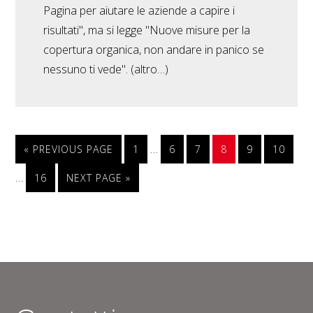
Pagina per aiutare le aziende a capire i
risultati", ma si legge "Nuove misure per la
copertura organica, non andare in panico se
nessuno ti vede". (altro…)
…
« PREVIOUS PAGE
1
6
7
8
9
10
…
16
NEXT PAGE »