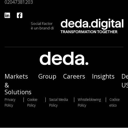
02047381203
Social Factor
è un brand di
Markets
Group
Careers
Insights
D
&
U
Solutions
|
|
|
|
Privacy
Cookie
Social Media
Whistleblowing
Codice
Policy
Policy
Policy
Policy
etico