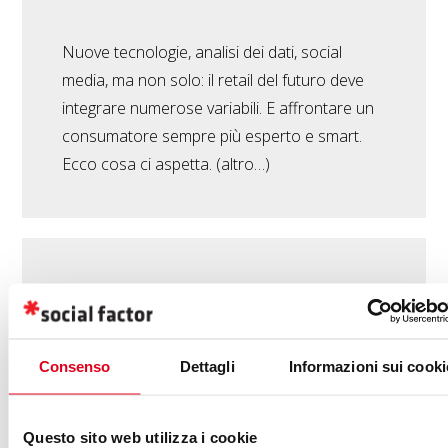
Nuove tecnologie, analisi dei dati, social
media, ma non solo: il retail del futuro deve
integrare numerose variabili. E affrontare un
consumatore sempre più esperto e smart.
Ecco cosa ci aspetta. (altro…)
MATTEO BIANCONI
-
03/05/2018
FACEBOOK
,
INSTAGRAM
,
MESSENGER
,
SOCIAL MEDIA
F8 2018: tutte le novità di
Consenso
Dettagli
Informazioni sui cooki
Facebook e Instagram
Questo sito web utilizza i cookie