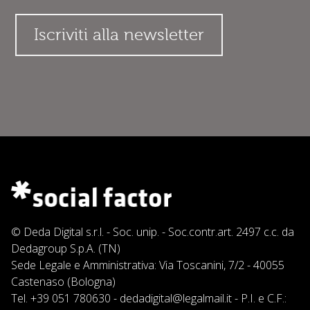
© Deda Digital s.r.l. - Soc. unip. - Soc.contr.art. 2497 c.c. da
Dedagroup S.p.A. (TN)
Sede Legale e Amministrativa: Via Toscanini, 7/2 - 40055
Castenaso (Bologna)
Tel.
+39 051 780630
-
dedadigital@legalmail.it
- P.I. e C.F.: