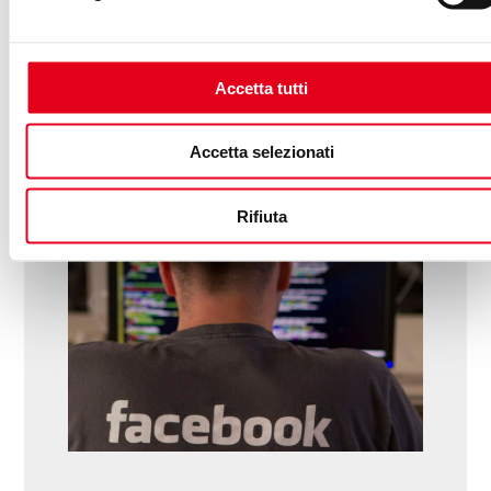
MATTEO BIANCONI
-
17/04/2018
ANALYTICS
,
FACEBOOK
,
SOCIAL MEDIA
Accetta tutti
Cos’è successo con
Cambridge Analytica e
Accetta selezionati
perché Facebook sta
benissimo
Rifiuta