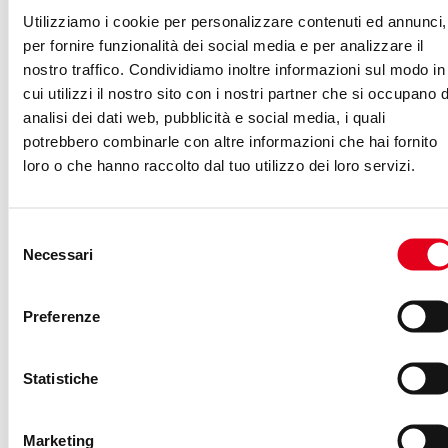
Utilizziamo i cookie per personalizzare contenuti ed annunci,
per fornire funzionalità dei social media e per analizzare il
nostro traffico. Condividiamo inoltre informazioni sul modo in
cui utilizzi il nostro sito con i nostri partner che si occupano d
analisi dei dati web, pubblicità e social media, i quali
potrebbero combinarle con altre informazioni che hai fornito
loro o che hanno raccolto dal tuo utilizzo dei loro servizi.
F8 2018, la conferenza di Faceboook
Selezione
dedicata agli sviluppatori, abbonda di novità:
Necessari
del
privacy, Messenger, Oculus Go, AR, sempre
consenso
più Stories e addirittura una deriva "Tinder".
Preferenze
Ecco tutto quello che c'è da sapere su
Facebook e Instagram. (altro…)
Statistiche
Marketing