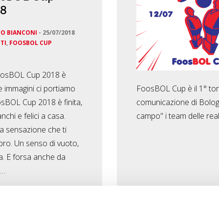
18
O BIANCONI
-
25/07/2018
TI
,
FOOSBOL CUP
oosBOL Cup 2018 è
ni e immagini ci portiamo
FoosBOL Cup è il 1° torn
osBOL Cup 2018 è finita,
comunicazione di Bologna
anchi e felici a casa.
campo" i team delle real
a sensazione che ti
bro. Un senso di vuoto,
a. E forsa anche da
r…