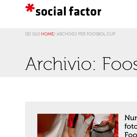
SEI QUI:
HOME
/ ARCHIVIO PER FOOSBOL CUP
Archivio: Fo
Num
fot
Fo