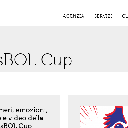
AGENZIA
SERVIZI
CL
osBOL Cup
eri, emozioni,
o e video della
osBOL Cup