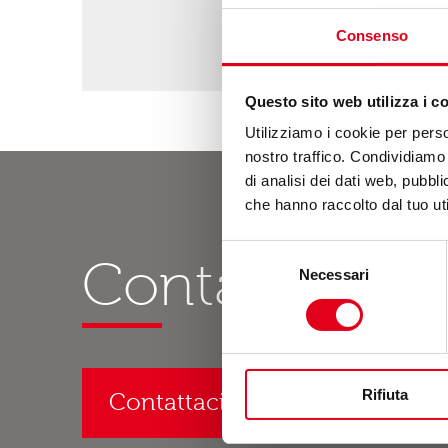
Consenso
Questo sito web utilizza i c
Utilizziamo i cookie per perso
nostro traffico. Condividiamo 
di analisi dei dati web, pubbl
che hanno raccolto dal tuo uti
Selezione
Contatti
Necessari
del
consenso
Rifiuta
Contattaci o richiedi un preve