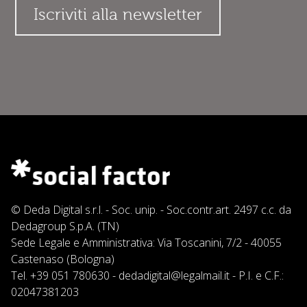
© Deda Digital s.r.l. - Soc. unip. - Soc.contr.art. 2497 c.c. da
Dedagroup S.p.A. (TN)
Sede Legale e Amministrativa: Via Toscanini, 7/2 - 40055
Castenaso (Bologna)
Tel.
+39 051 780630
-
dedadigital@legalmail.it
- P.I. e C.F.:
02047381203