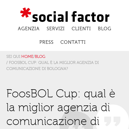
AGENZIA
SERVIZI
CLIENTI
BLOG
PRESS
CONTATTI
SEI QUI:
HOME
/
BLOG
/ FOOSBOL CUP: QUAL È LA MIGLIOR AGENZIA DI
COMUNICAZIONE DI BOLOGNA?
FoosBOL Cup: qual è
la miglior agenzia di
comunicazione di