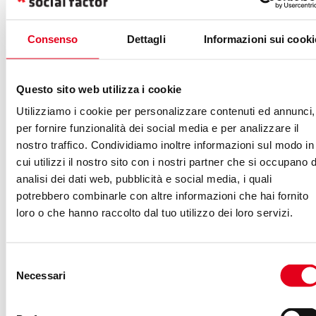
Per scoprire il resto delle regole del torneo e del match ti
Consenso
Dettagli
Informazioni sui cooki
invitiamo su
foosbolcup.agency
.
Questo sito web utilizza i cookie
Utilizziamo i cookie per personalizzare contenuti ed annunci,
per fornire funzionalità dei social media e per analizzare il
Scopri le agenzie iscritte,
nostro traffico. Condividiamo inoltre informazioni sul modo in
cui utilizzi il nostro sito con i nostri partner che si occupano d
partecipa oppure diventa
analisi dei dati web, pubblicità e social media, i quali
sponsor
potrebbero combinarle con altre informazioni che hai fornito
loro o che hanno raccolto dal tuo utilizzo dei loro servizi.
A oggi (13 giugno)
le agenzie di comunicazione
iscritte sono
: Clickable, Hibo, eLogic, Magilla Guerrilla,
Selezione
Studio Samo, Too Bee Online, AdmCom, MODO, RP
Necessari
del
Circuiti, Craq Design Studio, Officina del Pixel,
consenso
Erbacipollina, Maked, La scribacchina, Mollusco &