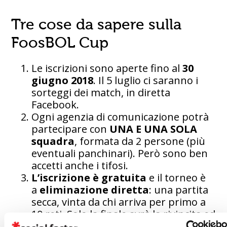
Tre cose da sapere sulla
FoosBOL Cup
Le iscrizioni sono aperte fino al
30
giugno 2018
. Il 5 luglio ci saranno i
sorteggi dei match, in diretta
Facebook.
Ogni agenzia di comunicazione potrà
partecipare con
UNA E UNA SOLA
squadra
, formata da 2 persone (più
eventuali panchinari). Però sono ben
accetti anche i tifosi.
L’iscrizione è gratuita
e il torneo è
a
eliminazione diretta
: una partita
secca, vinta da chi arriva per primo a
10 reti. Solo la finale avrà la rivincita ed
eventualmente, “la bella”.