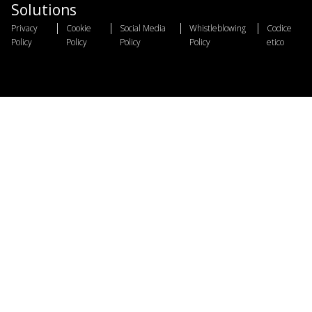
Solutions
|
|
|
|
Privacy
Cookie
Social Media
Whistleblowing
Codice
Policy
Policy
Policy
Policy
etico