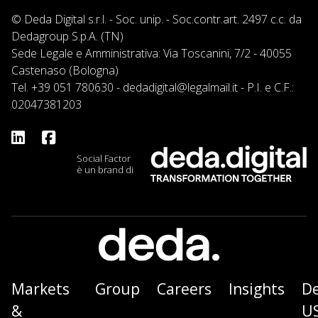
© Deda Digital s.r.l. - Soc. unip. - Soc.contr.art. 2497 c.c. da
Dedagroup S.p.A. (TN)
Sede Legale e Amministrativa: Via Toscanini, 7/2 - 40055
Castenaso (Bologna)
Tel.
+39 051 780630
-
dedadigital@legalmail.it
- P.I. e C.F.:
02047381203
Social Factor
è un brand di
Markets
Group
Careers
Insights
D
&
U