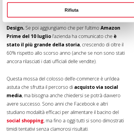
media del 40%.
Il valore degli acquisti negli e-shop
Rifiuta
a livello globale nel 2017
raggiungerà 391 miliardi di
dollari per il Fashion, 84 per il Beauty e 133 per il
Design.
Se poi aggiungiamo che per l’ultimo
Amazon
Prime del 10 luglio
l’azienda ha comunicato che
è
stato il più grande della storia
, crescendo di oltre il
60% rispetto allo scorso anno (anche se non sono stati
ancora rilasciati i dati ufficiali delle vendite).
Questa mossa del colosso dell’e-commerce è un’idea
astuta che sfrutta il percorso di
acquisto via social
media
, ma bisogna anche chiedersi se potrà davvero
avere successo. Sono anni che Facebook e altri
studiano modalità efficaci per alimentare il bacino del
social shopping
, ma fino a oggi tutti si sono dimostrati
timidi tentativi senza clamorosi risultati.