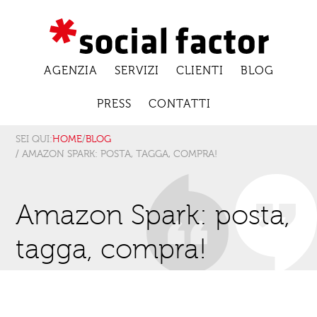
AGENZIA
SERVIZI
CLIENTI
BLOG
PRESS
CONTATTI
SEI QUI:
HOME
/
BLOG
/ AMAZON SPARK: POSTA, TAGGA, COMPRA!
Amazon Spark: posta,
tagga, compra!