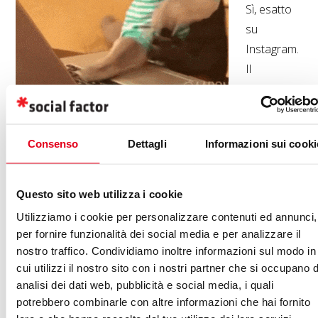
Sì, esatto
su
Instagram.
Il
successo
delle
Stories è
Consenso
Dettagli
Informazioni sui cooki
sotto gli occhi di tutti: 250 milioni di utenti le usano ogni
giorno e con il loro moltiplicarsi abbiamo assistito al
proliferare di
pubblicità nascosta
.
Questo sito web utilizza i cookie
Utilizziamo i cookie per personalizzare contenuti ed annunci,
Come correre ai ripari dai commenti negativi alla “tu qui ci
per fornire funzionalità dei social media e per analizzare il
fai i soldi”?
nostro traffico. Condividiamo inoltre informazioni sul modo in
cui utilizzi il nostro sito con i nostri partner che si occupano d
Negli ultimi tempi è stato “istituzionalizzato” il
Paid
analisi dei dati web, pubblicità e social media, i quali
partnership with
: il tag che assicura trasparenza nei casi
potrebbero combinarle con altre informazioni che hai fornito
di co-branding tra influencer e azienda. Insomma: largo