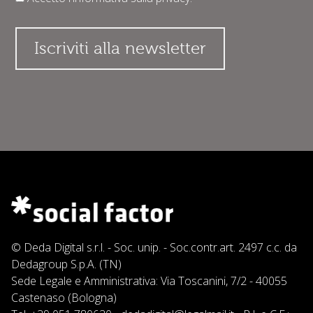
© Deda Digital s.r.l. - Soc. unip. - Soc.contr.art. 2497 c.c. da
Dedagroup S.p.A. (TN)
Sede Legale e Amministrativa: Via Toscanini, 7/2 - 40055
Castenaso (Bologna)