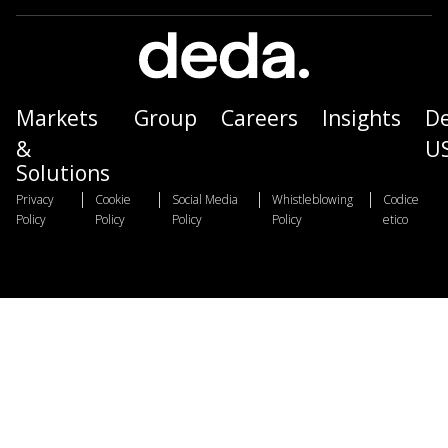
Markets
Group
Careers
Insights
D
&
U
Solutions
|
|
|
|
Privacy
Cookie
Social Media
Whistleblowing
Codice
Policy
Policy
Policy
Policy
etico