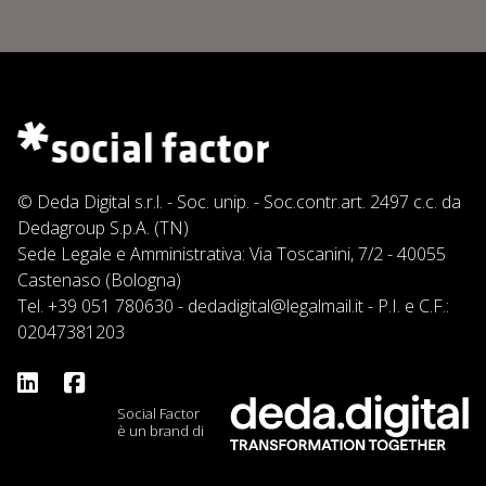
© Deda Digital s.r.l. - Soc. unip. - Soc.contr.art. 2497 c.c. da
Dedagroup S.p.A. (TN)
Sede Legale e Amministrativa: Via Toscanini, 7/2 - 40055
Castenaso (Bologna)
Tel.
+39 051 780630
-
dedadigital@legalmail.it
- P.I. e C.F.:
02047381203
Social Factor
è un brand di