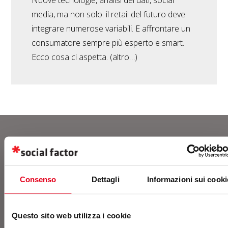
Nuove tecnologie, analisi dei dati, social
media, ma non solo: il retail del futuro deve
integrare numerose variabili. E affrontare un
consumatore sempre più esperto e smart.
Ecco cosa ci aspetta. (altro…)
Contatti
Consenso
Dettagli
Informazioni sui cooki
Contattaci o richiedi un
Questo sito web utilizza i cookie