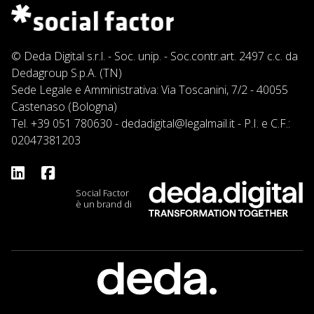
© Deda Digital s.r.l. - Soc. unip. - Soc.contr.art. 2497 c.c. da
Dedagroup S.p.A. (TN)
Sede Legale e Amministrativa: Via Toscanini, 7/2 - 40055
Castenaso (Bologna)
Tel.
+39 051 780630
-
dedadigital@legalmail.it
- P.I. e C.F.:
02047381203
Social Factor
è un brand di