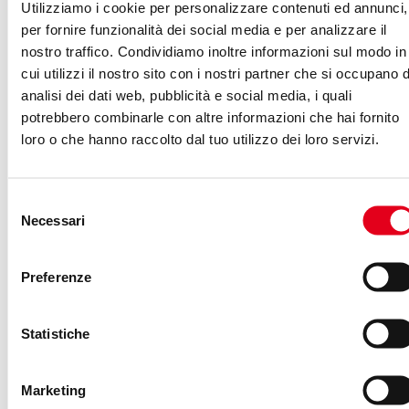
Utilizziamo i cookie per personalizzare contenuti ed annunci,
combattere troll e fake
per fornire funzionalità dei social media e per analizzare il
news?
nostro traffico. Condividiamo inoltre informazioni sul modo in
cui utilizzi il nostro sito con i nostri partner che si occupano d
DANILO DI CAPUA
-
04/04/2017
FAKE NEWS
,
SOCIAL
analisi dei dati web, pubblicità e social media, i quali
MEDIA
potrebbero combinarle con altre informazioni che hai fornito
loro o che hanno raccolto dal tuo utilizzo dei loro servizi.
Commentare notizie e post sui social media è
un’abitudine condivisa su cui la stessa natura
Selezione
dei network è basata. Un'abitudine sana di
Necessari
del
dialogo e confronto che giova sia al
consenso
compiacimento dei singoli (“Ho pubblicato
Preferenze
qualcosa che è piaciuto, quindi per una sorta
di transfer 2.0 sono stato apprezzato anche
Statistiche
io”) che alle metriche dei brand (“Con questa
soglia di interaction nella fan page, l’edge rank
me lo mangio”). Una storia d’amore, quella tra
Marketing