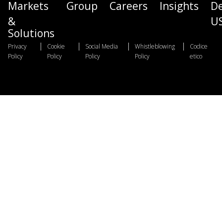
Markets
Group
Careers
Insights
D
&
U
Solutions
|
|
|
|
Privacy
Cookie
Social Media
Whistleblowing
Codice
Policy
Policy
Policy
Policy
etico