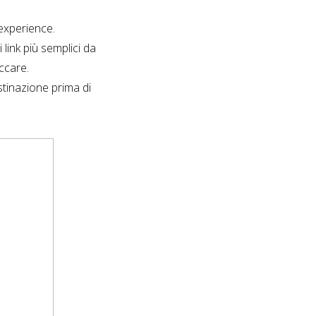
 experience.
 link più semplici da
iccare.
estinazione prima di