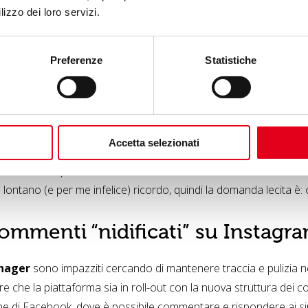
lizzo dei loro servizi.
tti
in
Facebook Camera
la diretta, le GIF di due secondi (condiv
s) e la condivisione di messaggi di testo a schermo intero su s
idere le storie di Facebook, la messaggistica diretta e il tradizion
Preferenze
Statistiche
ilità di fare direttamente in app le foto a 360°.
“
Watch
“,
una nuova piattaforma per gli show su Facebook.
D
is
 g
li spettacoli sono costituiti da episodi – in diretta o registrati
ta di Netflix. Però social. Il debutto è affidato a 12 episodi di “
Accetta selezionati
onalmente adoro.
discrezioni, pare che si stia lavorando a
occhiali a realtà a
lontano (e per me infelice) ricordo, quindi la domanda lecita è: c
commenti “nidificati” su Instagr
nager
sono impazziti cercando di mantenere traccia e pulizia 
re che la piattaforma sia in roll-out con la nuova struttura dei
one di Facebook, dove è possibile commentare e rispondere ai si