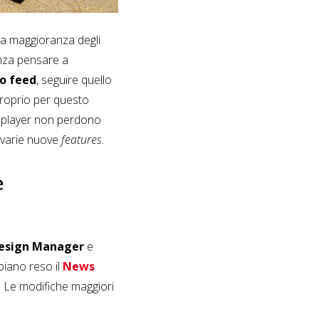
 la maggioranza degli
senza pensare a
io feed
, seguire quello
 Proprio per questo
i player non perdono
e varie nuove
features
.
e
Design Manager
e
biano reso il
News
. Le modifiche maggiori