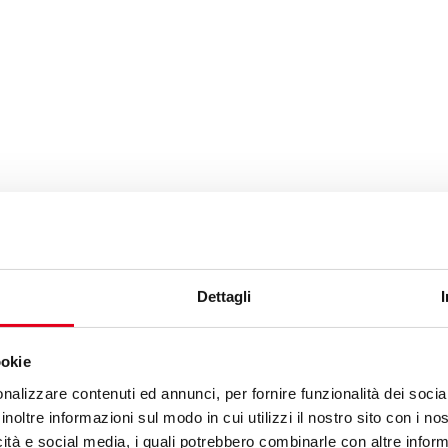
Dettagli
ookie
uniche novità, ovviamente. Qualche giorno prima gli ingegneri 
nalizzare contenuti ed annunci, per fornire funzionalità dei socia
in mano e:
inoltre informazioni sul modo in cui utilizzi il nostro sito con i n
icità e social media, i quali potrebbero combinarle con altre inform