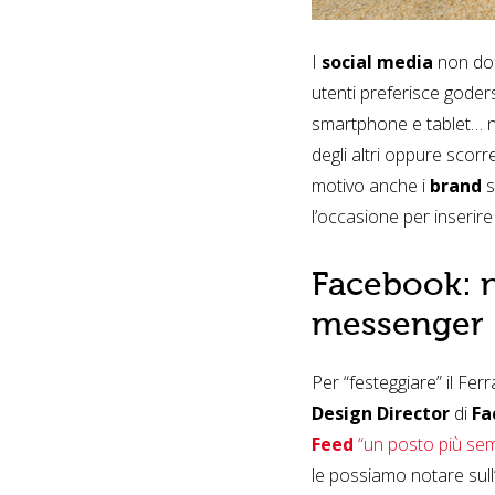
I
social media
non dor
utenti preferisce goders
smartphone e tablet… 
degli altri oppure scorr
motivo anche i
brand
s
l’occasione per inserir
Facebook: n
messenger
Per “festeggiare” il Fe
Design Director
di
Fa
Feed
“un posto più sem
le possiamo notare sull