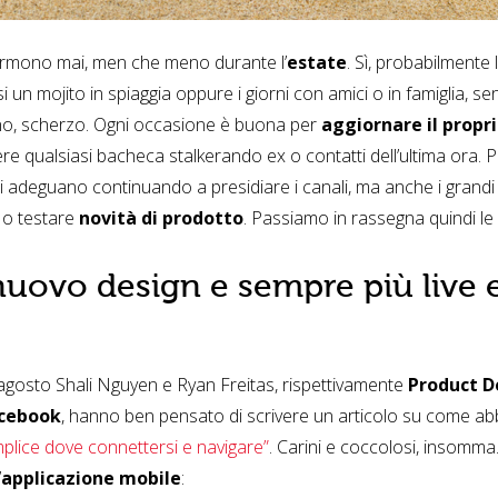
mono mai, men che meno durante l’
estate
. Sì, probabilmente
i un mojito in spiaggia oppure i giorni con amici o in famiglia, 
no, scherzo. Ogni occasione è buona per
aggiornare il propr
ere qualsiasi bacheca stalkerando ex o contatti dell’ultima ora.
i adeguano continuando a presidiare i canali, ma anche i grand
e o testare
novità di prodotto
. Passiamo in rassegna quindi l
uovo design e sempre più live 
rragosto Shali Nguyen e Ryan Freitas, rispettivamente
Product 
cebook
, hanno ben pensato di scrivere un articolo su come ab
plice dove connettersi e navigare”
. Carini e coccolosi, insomma
’
applicazione mobile
: