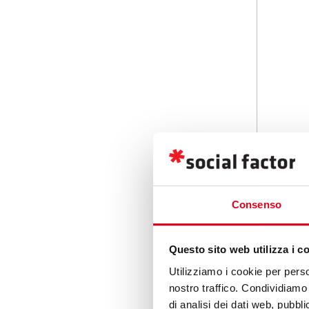
Consenso
Questo sito web utilizza i c
Ma queste non sono le 
Utilizziamo i cookie per perso
sono stati con le mani 
nostro traffico. Condividiamo 
di analisi dei dati web, pubbl