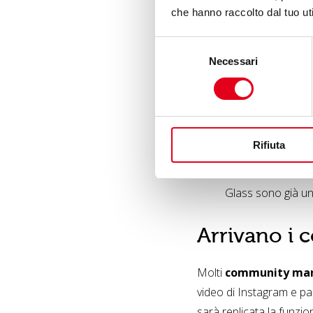
che hanno raccolto dal tuo uti
sono stati introdo
newsfeed e storie
Selezione
consente di condiv
Necessari
del
Oltre che la possib
consenso
è stata realizzata 
desktop e laptop,
una trama. Una sor
Rifiuta
York
“, che pers
Secondo alcune in
Glass sono già un 
Arrivano i 
Molti
community ma
video di Instagram e pa
sarà replicata la funzi