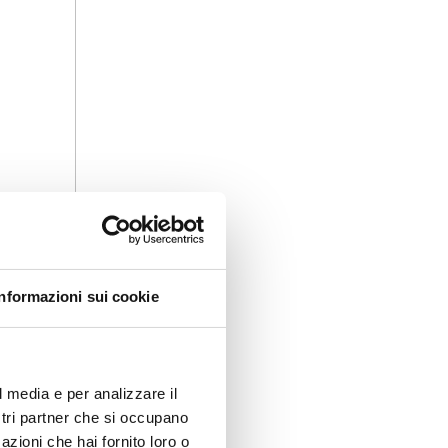
Informazioni sui cookie
di Mark Zuckerberg non
l media e per analizzare il
ostri partner che si occupano
azioni che hai fornito loro o