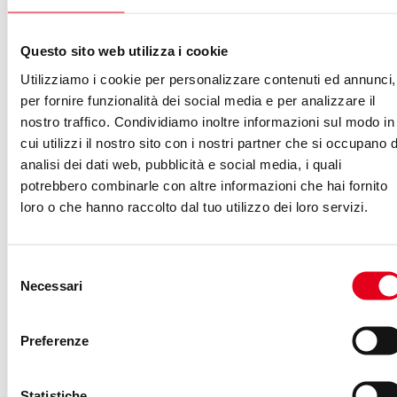
perciò, se un domani un concorrente volesse utilizzare il
suo stesso nome, non potrebbe fare nulla per opporsi.
Questo sito web utilizza i cookie
Infatti la legge stabilisce che
un marchio descrittivo si
Utilizziamo i cookie per personalizzare contenuti ed annunci,
per fornire funzionalità dei social media e per analizzare il
può usare
, ma
nessuno può appropriarsene
nostro traffico. Condividiamo inoltre informazioni sul modo in
registrandolo come suo in via esclusiva, perché
i
cui utilizzi il nostro sito con i nostri partner che si occupano d
termini generici
, come quello del nostro esempio
analisi dei dati web, pubblicità e social media, i quali
(Orologi Sportivi), devono essere
a disposizione di
potrebbero combinarle con altre informazioni che hai fornito
tutti
.
loro o che hanno raccolto dal tuo utilizzo dei loro servizi.
Si può anche proporre al cliente di
usare il nome
Selezione
descrittivo nel
payoff
, che non verrà quindi registrato,
Necessari
del
e ideare un
naming
completamente originale
, come
consenso
un neologismo per esempio.
Preferenze
Con una buona strategia promozionale
, nel lungo
Statistiche