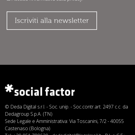
© Deda Digital s.r.l. - Soc. unip. - Soc.contr.art. 2497 c.c. da
Dedagroup S.p.A. (TN)
Sede Legale e Amministrativa: Via Toscanini, 7/2 - 40055
Castenaso (Bologna)