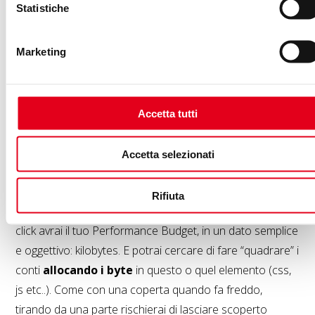
Budget
Statistiche
Marketing
Accetta tutti
Accetta selezionati
Come vedi gli input possono essere pochi, semplici e
facilmente comprensibili: in quanti secondi la tua pagina
Rifiuta
deve caricarsi con un certo tipo di connessione. Con un
click avrai il tuo Performance Budget, in un dato semplice
e oggettivo: kilobytes. E potrai cercare di fare “quadrare” i
conti
allocando i byte
in questo o quel elemento (css,
js etc..). Come con una coperta quando fa freddo,
tirando da una parte rischierai di lasciare scoperto