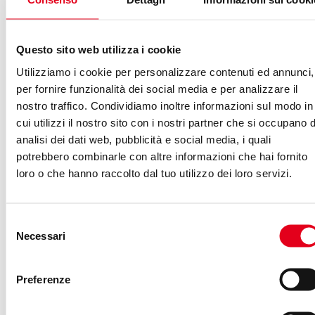
tecnici, ma i suoi effetti vanno a toccare non tanto il
mondo dei computer ma il mondo delle persone con cui
lavorate e che utilizzano un sito web. Se tutte le persone
Questo sito web utilizza i cookie
coinvolte in un progetto accettano o credono nelle web
Utilizziamo i cookie per personalizzare contenuti ed annunci,
performance, avendo una base comune su ciò che
per fornire funzionalità dei social media e per analizzare il
significa, che implica e che potrebbe portare, allora i
nostro traffico. Condividiamo inoltre informazioni sul modo in
cambiamenti non saranno mai non ritenuti errati.
cui utilizzi il nostro sito con i nostri partner che si occupano d
analisi dei dati web, pubblicità e social media, i quali
potrebbero combinarle con altre informazioni che hai fornito
Le Web Performance, l’analisi della velocità di
loro o che hanno raccolto dal tuo utilizzo dei loro servizi.
caricamento delle pagine, i siti come Speed Insight di
Google sono “solo” tool che offrono a te e ai tuoi
colleghi dei dati tecnici. Il
Performance Budget
è ciò
Selezione
Necessari
che viene dopo: un approccio di lavoro che, utilizzando
del
consenso
questi dati,
offre strategie per la gestione di un
progetto
. Ecco un semplice esempio di utilizzo di
Preferenze
Performance Budget: un
calcolatore di Performance