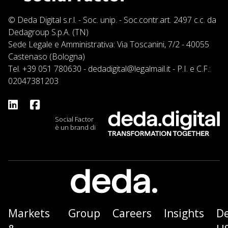
© Deda Digital s.r.l. - Soc. unip. - Soc.contr.art. 2497 c.c. da
Dedagroup S.p.A. (TN)
Sede Legale e Amministrativa: Via Toscanini, 7/2 - 40055
Castenaso (Bologna)
Tel.
+39 051 780630
-
dedadigital@legalmail.it
- P.I. e C.F.:
02047381203
Social Factor
è un brand di
Markets
Group
Careers
Insights
D
&
U