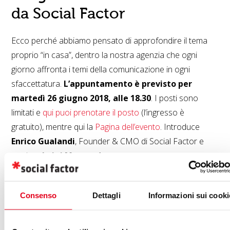
da Social Factor
Ecco perché abbiamo pensato di approfondire il tema
proprio “in casa”, dentro la nostra agenzia che ogni
giorno affronta i temi della comunicazione in ogni
sfaccettatura.
L’appuntamento è previsto per
martedì 26 giugno 2018, alle 18.30
. I posti sono
limitati e
qui puoi prenotare il posto
(l’ingresso è
gratuito), mentre qui la
Pagina dell’evento
. Introduce
Enrico Gualandi
, Founder & CMO di Social Factor e
modera
Luigi Mastandrea.
Come recita la casa editrice del libro, effequ,
“La guerra
Consenso
Dettagli
Informazioni sui cooki
dei meme” è fatto per raccontare cos’è a oggi il
meme,
indagando proprio l’evoluzione di questo
linguaggio, nelle sue funzioni, nei suoi fondamenti