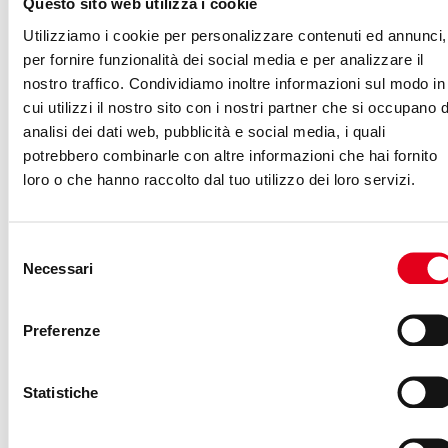
Questo sito web utilizza i cookie
culturali, intrecciando storia, semiotica e politica,
Utilizziamo i cookie per personalizzare contenuti ed annunci,
passando per community di memers, Alt-right e Donald
per fornire funzionalità dei social media e per analizzare il
Trump, gruppi di nerd e sottoculture. E insieme ad
nostro traffico. Condividiamo inoltre informazioni sul modo in
cui utilizzi il nostro sito con i nostri partner che si occupano d
Alessandro approfondiremo tutti i temi, aspettando il
analisi dei dati web, pubblicità e social media, i quali
momento in cui “
un meme ci seppellirà
“.
potrebbero combinarle con altre informazioni che hai fornito
loro o che hanno raccolto dal tuo utilizzo dei loro servizi.
L’autore
Selezione
Alessandro Lolli
è nato a Roma nel 1989. È laureato in
Necessari
del
filosofia con una tesi in filosofia del linguaggio su Furio
consenso
Jesi e la cultura di destra. Collabora da tempo con
Preferenze
numerose riviste culturali, è stato redattore online di
«Nuovi Argomenti» e «Dude Magazine». Suoi scritti su
cultura, letteratura, cinema, musica, internet e
Statistiche
sottoculture digitali sono apparsi su «Alfabeta2»,
«Prismo», «Pixarthinking», «Dinamo Press», «VICE»,