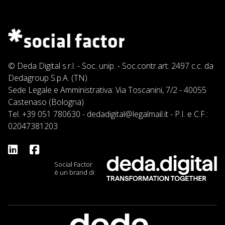
© Deda Digital s.r.l. - Soc. unip. - Soc.contr.art. 2497 c.c. da
Dedagroup S.p.A. (TN)
Sede Legale e Amministrativa: Via Toscanini, 7/2 - 40055
Castenaso (Bologna)
Tel.
+39 051 780630
-
dedadigital@legalmail.it
- P.I. e C.F.:
02047381203
Social Factor
è un brand di