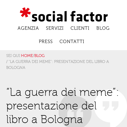
AGENZIA
SERVIZI
CLIENTI
BLOG
PRESS
CONTATTI
SEI QUI:
HOME
/
BLOG
/ “LA GUERRA DEI MEME”: PRESENTAZIONE DEL LIBRO A
BOLOGNA
“La guerra dei meme”:
presentazione del
libro a Bologna