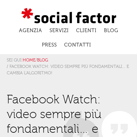
AGENZIA
SERVIZI
CLIENTI
BLOG
PRESS
CONTATTI
SEI QUI:
HOME
/
BLOG
/ FACEBOOK WATCH: VIDEO SEMPRE PIÙ FONDAMENTALI… E
CAMBIA L’ALGORITMO!
Facebook Watch:
video sempre più
fondamentali… e