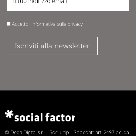
Accetto l'informativa sulla
privacy
.
© Deda Digital s.r.l. - Soc. unip. - Soc.contr.art. 2497 c.c. da