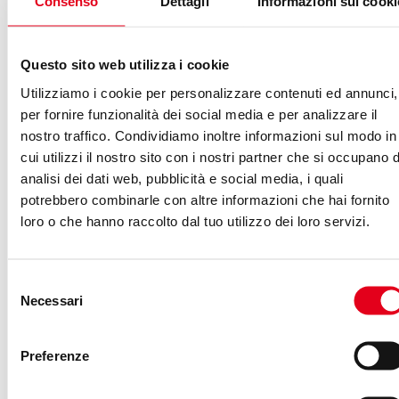
Consenso
Dettagli
Informazioni sui cooki
Facebook Watch: si potrà
guadagnare con i video
Questo sito web utilizza i cookie
Utilizziamo i cookie per personalizzare contenuti ed annunci,
Facebook è gratuito e rimarrà sempre gratuito
.
per fornire funzionalità dei social media e per analizzare il
Questa affermazione è alla base del social media. Ma
nostro traffico. Condividiamo inoltre informazioni sul modo in
cui utilizzi il nostro sito con i nostri partner che si occupano d
Facebook è anche una società per azioni che inventa
analisi dei dati web, pubblicità e social media, i quali
ogni giorno modalità per capitalizzare. In questo caso gli
potrebbero combinarle con altre informazioni che hai fornito
utenti non devono pagare nulla per godersi gli spettacoli,
loro o che hanno raccolto dal tuo utilizzo dei loro servizi.
ma pare che ci sia una
nuova modalità di
advertising
. Facebook recita:
Selezione
Necessari
del
Se il contenuto è idoneo, può essere
consenso
inserita un’interruzione pubblicitaria
Preferenze
(Ad Break) negli episodi e guadagnare
una parte delle entrate. Pubblicheremo