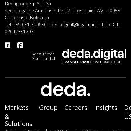
Dedagroup S.p.A. (TN)
Sede Legale e Amministrativa: Via Toscanini, 7/2 - 40055
Castenaso (Bologna)
Tel.
+39 051 780630
-
dedadigital@legalmail.it
- P.I. e C.F.:
02047381203
Social Factor
è un brand di
Markets
Group
Careers
Insights
D
&
U
Solutions