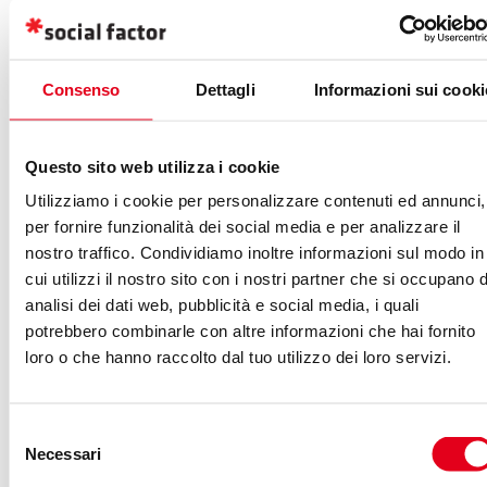
io che mi preparo da una vita all’apocalisse zombie. Eh,
ridi, ridi, ma nessuno pensava che saremmo arrivati a un
mondo ovattato e in quarantena. Tutto può succedere.
Consenso
Dettagli
Informazioni sui cooki
Così inizia
il mio racconto per “Come l’aria”
. Sarò
Questo sito web utilizza i cookie
sincero: quando tutto è iniziato combattevo al telefono il
Utilizziamo i cookie per personalizzare contenuti ed annunci,
pessimismo cosmico di mio padre e l’idea di una vita in
per fornire funzionalità dei social media e per analizzare il
quarantena. Ho dovuto ricredermi con il passare dei
nostro traffico. Condividiamo inoltre informazioni sul modo in
giorni, ma sono riuscito a trovare nuove strade per
cui utilizzi il nostro sito con i nostri partner che si occupano d
vivere il lockdown che segnerà per sempre i nostri
analisi dei dati web, pubblicità e social media, i quali
potrebbero combinarle con altre informazioni che hai fornito
ricordi. Mi rimane solo un dubbio, mentre aspetto “
le
loro o che hanno raccolto dal tuo utilizzo dei loro servizi.
cose che ci mancano e ritroveremo presto
“.
Selezione
Avremo imparato qualcosa da questa
Necessari
del
esperienza? Forse sarà proprio questo
consenso