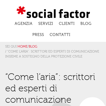
AGENZIA
SERVIZI
CLIENTI
BLOG
PRESS
CONTATTI
SEI QUI:
HOME
/
BLOG
/ “COME L’ARIA”: SCRITTORI ED ESPERTI DI COMUNICAZIONE
INSIEME A SOSTEGNO DELLA PROTEZIONE CIVILE
“Come l’aria”: scrittori
ed esperti di
comunicazione