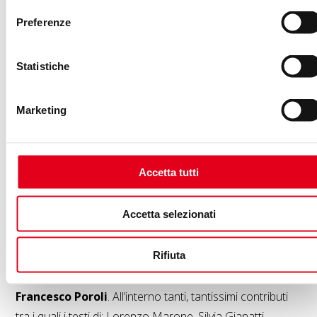
l’interrogativo che rimane nelle mani
Preferenze
del lettore.
Statistiche
Mi piace pensare che sì, qualcosa avremo imparato. Tra
i racconti si ride, si piange, si può addirittura riflettere. Ma
Marketing
è tra le pareti di casa che si sta consumando la reale
esperienza di questa pandemia. E chissà cosa
troveremo nella prossima normalità.
Accetta tutti
Autori e partecipazioni
Accetta selezionati
“
Come l’aria. Cose che ci mancano e ci
Rifiuta
riprenderemo presto
“, disponibile all’acquisto su
Amazon
, presenta una copertina disegnata da
Francesco Poroli
. All’interno tanti, tantissimi contributi
tra i quali i testi di: Lorenzo Marone, Silvia Gianatti,