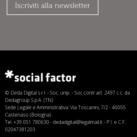
© Deda Digital s.r.l. - Soc. unip. - Soc.contr.art. 2497 c.c. da
Dedagroup S.p.A. (TN)
Sede Legale e Amministrativa: Via Toscanini, 7/2 - 40055
Castenaso (Bologna)
Tel.
+39 051 780630
-
dedadigital@legalmail.it
- P.I. e C.F.:
02047381203