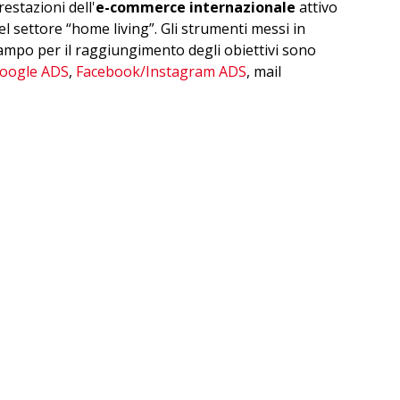
restazioni dell'
e-commerce internazionale
attivo
el settore “home living”. Gli strumenti messi in
ampo per il raggiungimento degli obiettivi sono
oogle ADS
,
Facebook/Instagram ADS
, mail
arketing e
posizionamento sui motori di ricerca
,
n parallelo a un mix di interventi di
consulenza
in
erito al perfezionamento dei tracciamenti, social
edia management e UX.
ter